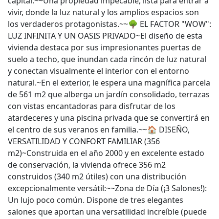
capital.~~Una propiedad impecable, lista para entrar a
vivir, donde la luz natural y los amplios espacios son
los verdaderos protagonistas.~~🌳 EL FACTOR "WOW":
LUZ INFINITA Y UN OASIS PRIVADO~El diseño de esta
vivienda destaca por sus impresionantes puertas de
suelo a techo, que inundan cada rincón de luz natural
y conectan visualmente el interior con el entorno
natural.~En el exterior, le espera una magnífica parcela
de 561 m2 que alberga un jardín consolidado, terrazas
con vistas encantadoras para disfrutar de los
atardeceres y una piscina privada que se convertirá en
el centro de sus veranos en familia.~~🏠 DISEÑO,
VERSATILIDAD Y CONFORT FAMILIAR (356
m2)~Construida en el año 2000 y en excelente estado
de conservación, la vivienda ofrece 356 m2
construidos (340 m2 útiles) con una distribución
excepcionalmente versátil:~~Zona de Día (¡3 Salones!):
Un lujo poco común. Dispone de tres elegantes
salones que aportan una versatilidad increíble (puede