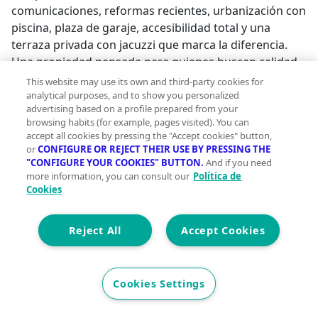
comunicaciones, reformas recientes, urbanización con
piscina, plaza de garaje, accesibilidad total y una
terraza privada con jacuzzi que marca la diferencia.
Una propiedad pensada para quienes buscan calidad
de vida, comodidad y una vivienda lista para disfrutar
This website may use its own and third-party cookies for
desde el primer día en uno de los municipios más
analytical purposes, and to show you personalized
advertising based on a profile prepared from your
valorados y demandados de la Sierra de Madrid. La
browsing habits (for example, pages visited). You can
reserva del inmueble sólo se producirá después de
accept all cookies by pressing the "Accept cookies" button,
que una propuesta de compra haya sido
or
CONFIGURE OR REJECT THEIR USE BY PRESSING THE
expresamente aceptada por el vendedor. El precio
"CONFIGURE YOUR COOKIES" BUTTON.
And if you need
more information, you can consult our
Política de
publicado incluye honorarios profesionales. NO
Cookies
incluye los impuestos y gastos legalmente
establecidos (Notaría y Registro) y derivados de la
Reject All
Accept Cookies
transmisión e inscripción, en su caso. No dude en
contactar para más información o concertar una
visita. Tengo la llave de tu sueño. ;
Cookies Settings