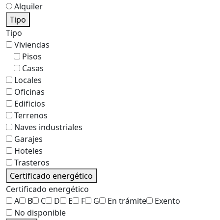
Alquiler
Tipo
Tipo
Viviendas
Pisos
Casas
Locales
Oficinas
Edificios
Terrenos
Naves industriales
Garajes
Hoteles
Trasteros
Certificado energético
Certificado energético
A
B
C
D
E
F
G
En trámite
Exento
No disponible