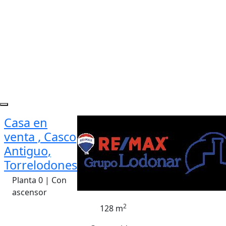
Casa en
venta , Casco
Antiguo,
Torrelodones
Planta 0 | Con
ascensor
2
128 m