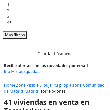
1
2
3
4+
Más filtros
Guardar búsqueda
Recibe alertas con las novedades por email
Ir a Mis búsquedas
Home
Zona Vislble
Dibujar tu propia zona
Comunidad
de Madrid
Madrid
Torrelodones
41 viviendas en venta en