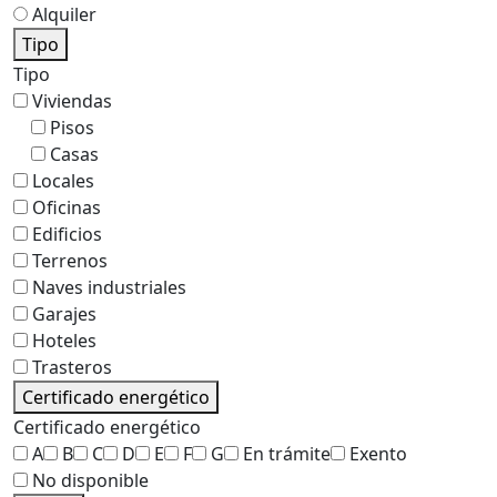
Alquiler
Tipo
Tipo
Viviendas
Pisos
Casas
Locales
Oficinas
Edificios
Terrenos
Naves industriales
Garajes
Hoteles
Trasteros
Certificado energético
Certificado energético
A
B
C
D
E
F
G
En trámite
Exento
No disponible