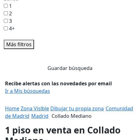
1
2
3
4+
Más filtros
Guardar búsqueda
Recibe alertas con las novedades por email
Ir a Mis búsquedas
Home
Zona Vislble
Dibujar tu propia zona
Comunidad
de Madrid
Madrid
Collado Mediano
1 piso en venta en Collado