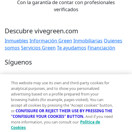
Con la garantía de contar con profesionales
verificados
Descubre vivegreen.com
Inmuebles
Información Green
Inmobiliarias
Quienes
somos
Servicios Green
Te ayudamos
Financiación
Síguenos
Contacto
This website may use its own and third-party cookies for
hola@vivegreen.com
analytical purposes, and to show you personalized
advertising based on a profile prepared from your
browsing habits (for example, pages visited). You can
accept all cookies by pressing the "Accept cookies" button,
or
CONFIGURE OR REJECT THEIR USE BY PRESSING THE
"CONFIGURE YOUR COOKIES" BUTTON.
And if you need
more information, you can consult our
Política de
Aviso Legal
Cookies
Condiciones de uso