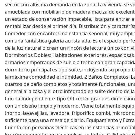
sector con altísima demanda en la zona. La vivienda se
amueblada con mobiliario de madera maciza de excelente
un estado de conservación impecable, lista para entrar a
rentabilizar desde el primer día. Distribución y caracterís
Comedor con encanto: Una estancia señorial, muy amplia
con una fantástica galería acristalada. Es el espacio perfe
de la luz natural o crear un rincón de lectura único con vis
Dormitorios Dobles: Habitaciones exteriores, espaciosa
armarios empotrados de suelo a techo con gran capacida
dormitorio principal es tipo suite, incluyendo su propio
la máxima comodidad e intimidad. 2 Baños Completos: La
cuartos de baño completos y totalmente funcionales, uno
general a la casa y el otro integrado en suite dentro de la
Cocina Independiente Tipo Office: De grandes dimensio
con un diseño limpio y moderno. Viene totalmente equi
(horno, lavavajillas, lavadora, frigorífico combi, microon
suficiente para una mesa de diario. Equipamiento y Extra
Cuenta con persianas eléctricas en las estancias principa
luz cómodamente con solo pulsar un botón. Calidades: S