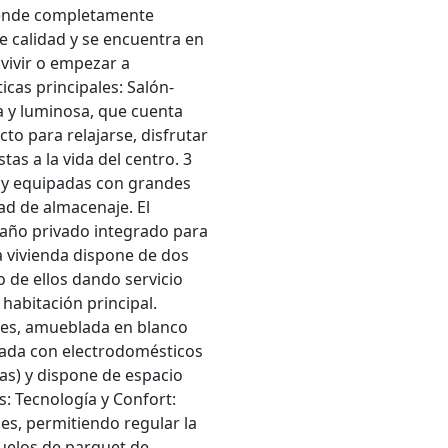
 vende completamente
 calidad y se encuentra en
 vivir o empezar a
ticas principales: Salón-
 y luminosa, que cuenta
cto para relajarse, disfrutar
tas a la vida del centro. 3
s y equipadas con grandes
d de almacenaje. El
 baño privado integrado para
 vivienda dispone de dos
 de ellos dando servicio
 habitación principal.
nes, amueblada en blanco
pada con electrodomésticos
das) y dispone de espacio
s: Tecnología y Confort:
les, permitiendo regular la
uelos de parquet de