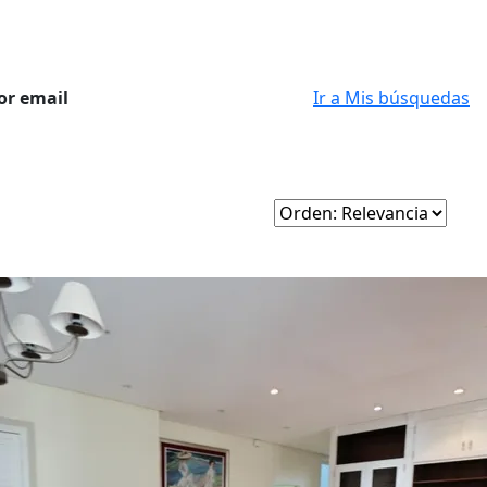
or email
Ir a Mis búsquedas