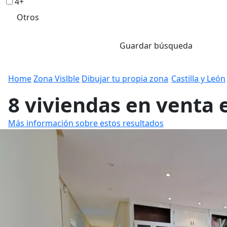
4+
Otros
Guardar búsqueda
Home
Zona Vislble
Dibujar tu propia zona
Castilla y León
8 viviendas en venta 
Más información sobre estos resultados