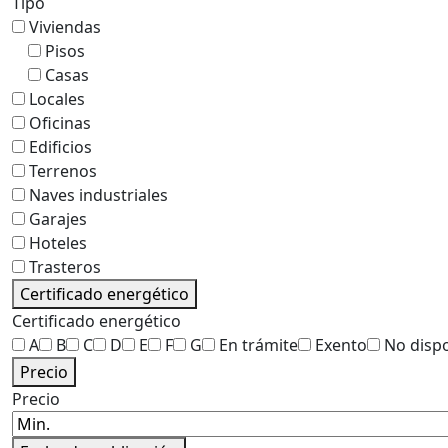
Tipo
Viviendas
Pisos
Casas
Locales
Oficinas
Edificios
Terrenos
Naves industriales
Garajes
Hoteles
Trasteros
Certificado energético
Certificado energético
A
B
C
D
E
F
G
En trámite
Exento
No disp
Precio
Precio