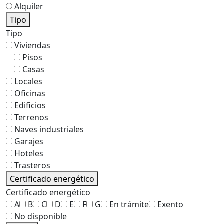
Alquiler
Tipo
Tipo
Viviendas
Pisos
Casas
Locales
Oficinas
Edificios
Terrenos
Naves industriales
Garajes
Hoteles
Trasteros
Certificado energético
Certificado energético
A
B
C
D
E
F
G
En trámite
Exento
No disponible