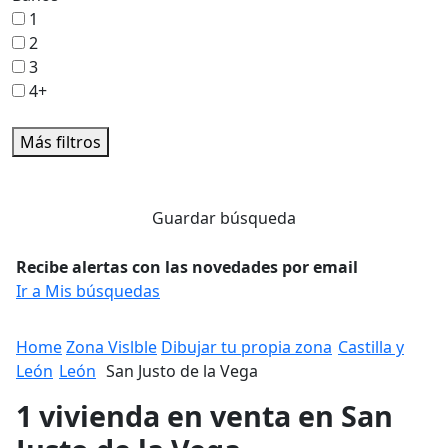
1
2
3
4+
Más filtros
Guardar búsqueda
Recibe alertas con las novedades por email
Ir a Mis búsquedas
Home
Zona Vislble
Dibujar tu propia zona
Castilla y
León
León
San Justo de la Vega
1 vivienda en venta en San