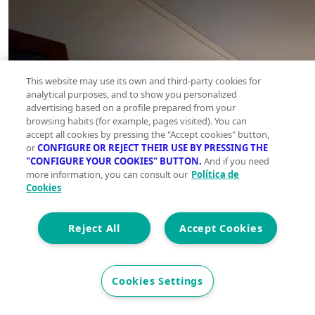
This website may use its own and third-party cookies for
analytical purposes, and to show you personalized
advertising based on a profile prepared from your
browsing habits (for example, pages visited). You can
accept all cookies by pressing the "Accept cookies" button,
or
CONFIGURE OR REJECT THEIR USE BY PRESSING THE
"CONFIGURE YOUR COOKIES" BUTTON.
And if you need
more information, you can consult our
Política de
Cookies
Reject All
Accept Cookies
Cookies Settings