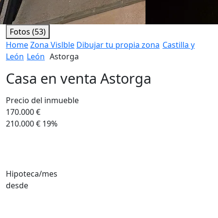
Fotos (53)
Home
Zona Vislble
Dibujar tu propia zona
Castilla y
León
León
Astorga
Casa en venta Astorga
Precio del inmueble
170.000 €
210.000 €
19%
Hipoteca/mes
desde