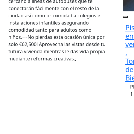
cercano a líneas de autobuses que te
conectarán fácilmente con el resto de la
ciudad así como proximidad a colegios e
instalaciones infantiles asegurando
Pi
comodidad tanto para adultos como
en
niños.~~No pierdas esta ocasión única por
ve
solo €62,500! Aprovecha las vistas desde tu
,
futura vivienda mientras le das vida propia
mediante reformas creativas.;
To
de
Bi
P
1