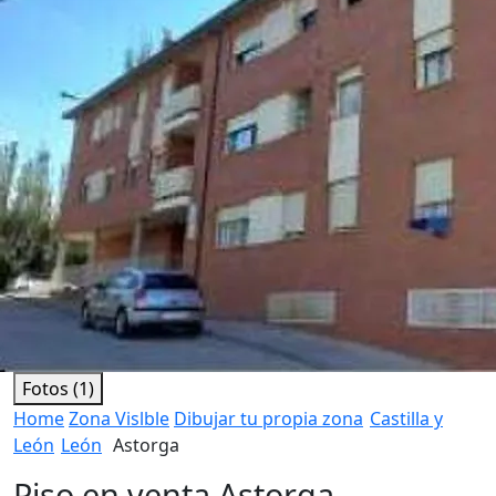
Fotos (1)
Home
Zona Vislble
Dibujar tu propia zona
Castilla y
León
León
Astorga
Piso en venta Astorga