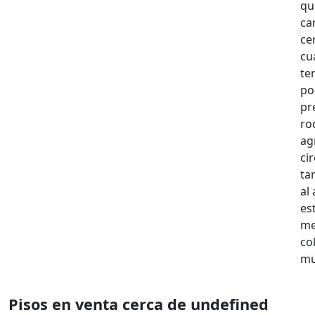
qu
ca
ce
cu
te
po
pr
ro
ag
ci
ta
al
es
me
co
mu
Pisos en venta cerca de undefined