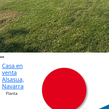
Casa en
venta
Alsasua,
Navarra
Planta