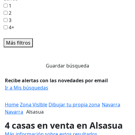
1
2
3
4+
Más filtros
Guardar búsqueda
Recibe alertas con las novedades por email
Ir a Mis búsquedas
Home
Zona Vislble
Dibujar tu propia zona
Navarra
Navarra
Alsasua
4 casas en venta en Alsasua
Más información sobre estos resultados