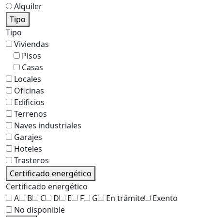
Alquiler
Tipo
Tipo
Viviendas
Pisos
Casas
Locales
Oficinas
Edificios
Terrenos
Naves industriales
Garajes
Hoteles
Trasteros
Certificado energético
Certificado energético
A
B
C
D
E
F
G
En trámite
Exento
No disponible