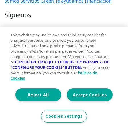
somos
Servicios Green
Te ayudamos
Financiación
Síguenos
Contacto
This website may use its own and third-party cookies for
hola@vivegreen.com
analytical purposes, and to show you personalized
advertising based on a profile prepared from your
browsing habits (for example, pages visited). You can
accept all cookies by pressing the "Accept cookies" button,
or
CONFIGURE OR REJECT THEIR USE BY PRESSING THE
"CONFIGURE YOUR COOKIES" BUTTON.
And if you need
more information, you can consult our
Política de
Aviso Legal
Cookies
Condiciones de uso
Politica de privacidad
Política de cookies
Reject All
Accept Cookies
Accesibilidad
© 2026 Vivegreen - Todos los derechos reservados - UCI
Cookies Settings
SERVICIOS PARA PROFESIONALES INMOBILIARIOS, S.A.U