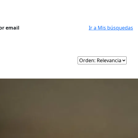
or email
Ir a Mis búsquedas