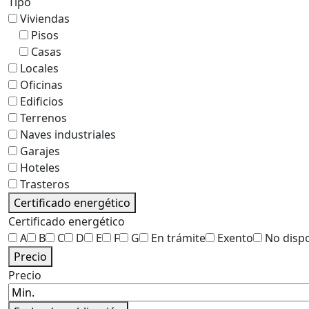
Tipo
Viviendas
Pisos
Casas
Locales
Oficinas
Edificios
Terrenos
Naves industriales
Garajes
Hoteles
Trasteros
Certificado energético
Certificado energético
A
B
C
D
E
F
G
En trámite
Exento
No disp
Precio
Precio