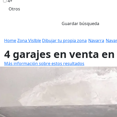
4+
Otros
Guardar búsqueda
Home
Zona Vislble
Dibujar tu propia zona
Navarra
Nava
4 garajes en venta en
Más información sobre estos resultados