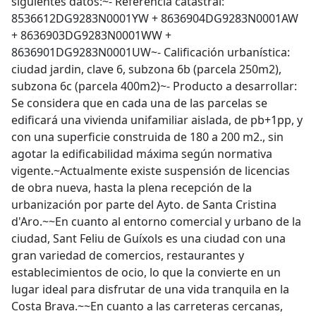
siguientes datos:~- Referencia catastral:
8536612DG9283N0001YW + 8636904DG9283N0001AW
+ 8636903DG9283N0001WW +
8636901DG9283N0001UW~- Calificación urbanística:
ciudad jardin, clave 6, subzona 6b (parcela 250m2),
subzona 6c (parcela 400m2)~- Producto a desarrollar:
Se considera que en cada una de las parcelas se
edificará una vivienda unifamiliar aislada, de pb+1pp, y
con una superficie construida de 180 a 200 m2., sin
agotar la edificabilidad máxima según normativa
vigente.~Actualmente existe suspensión de licencias
de obra nueva, hasta la plena recepción de la
urbanización por parte del Ayto. de Santa Cristina
d'Aro.~~En cuanto al entorno comercial y urbano de la
ciudad, Sant Feliu de Guíxols es una ciudad con una
gran variedad de comercios, restaurantes y
establecimientos de ocio, lo que la convierte en un
lugar ideal para disfrutar de una vida tranquila en la
Costa Brava.~~En cuanto a las carreteras cercanas,