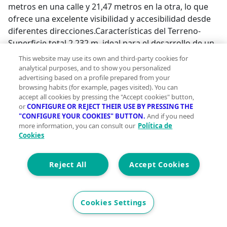
metros en una calle y 21,47 metros en la otra, lo que
ofrece una excelente visibilidad y accesibilidad desde
diferentes direcciones.Características del Terreno-
Superficie total 2.232 m, ideal para el desarrollo de un
proyecto residencial o comercial en una ubicación
This website may use its own and third-party cookies for
tranquila pero bien conectada.-Fachadas 45,98 metros
analytical purposes, and to show you personalized
advertising based on a profile prepared from your
y 21,47 metros, lo que proporciona una gran
browsing habits (for example, pages visited). You can
flexibilidad en cuanto a diseño y distribución de la
accept all cookies by pressing the "Accept cookies" button,
edificación.-Pendiente El terreno presenta una
or
CONFIGURE OR REJECT THEIR USE BY PRESSING THE
pendiente del 41,80, lo que puede ofrecer una
"CONFIGURE YOUR COOKIES" BUTTON.
And if you need
more information, you can consult our
Política de
oportunidad interesante para una construcción
Cookies
adaptada a la topografía y aprovechar las vistas.Datos
Urbanísticos según el POUM-Ocupación máxima
217,62 m, lo que determina la superficie máxima que
Reject All
Accept Cookies
puede ocupar la edificación en la planta baja.-
Edificabilidad total 558 m, permitiendo construir hasta
esa superficie en total, distribuyéndola entre las
Cookies Settings
plantas superiores.-Altura máxima permitida 6 metros
(planta baja + 1 planta sobre rasante), lo que permite