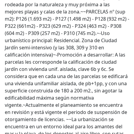
rodeada por la naturaleza y muy próxima a las
mejores playas y calas de la zona.~~PARCELAS nº (sup
m2): P126 (1.693 m2) - P127 (1.498 m2) - P128 (932 m2) -
P322 (661m2) - P323 (629 m2) - P324 (463 m2) - P308
(604 m2) - P309 (257 m2) - P310 (745 m2).~-Uso
urbanístico principal: Residencial. Zona de Ciudad
Jardín semi-intensivo (y las 308, 309 y 310 en
calificación intensiva)~-Promoción a desarrollar: A las
parcelas les corresponde la calificación de ciudad
jardín con vivienda unif. aislada, clave 6b y 6c. Se
considera que en cada una de las parcelas se edificará
una vivienda unifamiliar aislada, de pb+1pp, y con una
superficie construida de 180 a 200 m2., sin agotar la
edificabilidad máxima según normativa
vigente.~Actualmente el planeamiento se encuentra
en revisión y está vigente el periodo de suspensión de
otorgamiento de licencias. ~~La urbanización se
encuentra en un entorno ideal para los amantes del
mar y la playa, de los deportes al aire libre, con rutas