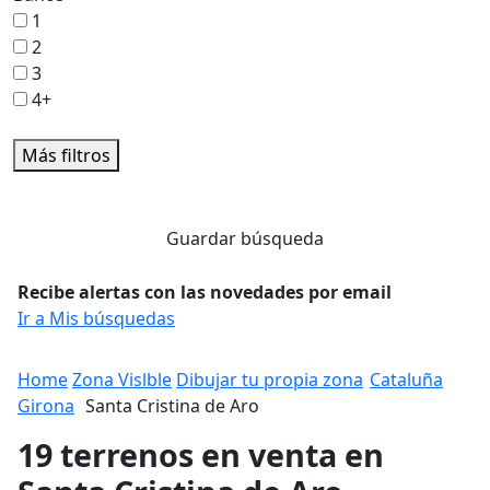
1
2
3
4+
Más filtros
Guardar búsqueda
Recibe alertas con las novedades por email
Ir a Mis búsquedas
Home
Zona Vislble
Dibujar tu propia zona
Cataluña
Girona
Santa Cristina de Aro
19 terrenos en venta en