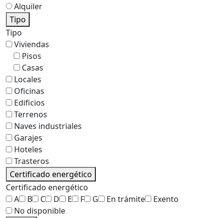
Alquiler
Tipo
Tipo
Viviendas
Pisos
Casas
Locales
Oficinas
Edificios
Terrenos
Naves industriales
Garajes
Hoteles
Trasteros
Certificado energético
Certificado energético
A
B
C
D
E
F
G
En trámite
Exento
No disponible