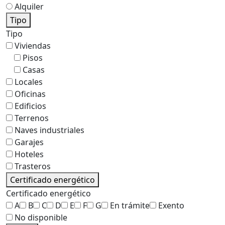
Alquiler
Tipo
Tipo
Viviendas
Pisos
Casas
Locales
Oficinas
Edificios
Terrenos
Naves industriales
Garajes
Hoteles
Trasteros
Certificado energético
Certificado energético
A
B
C
D
E
F
G
En trámite
Exento
No disponible