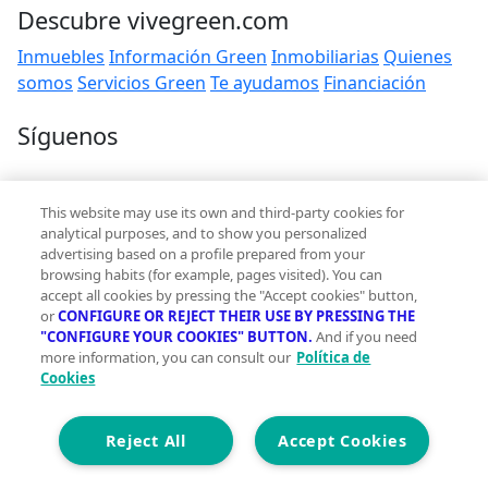
Descubre vivegreen.com
Inmuebles
Información Green
Inmobiliarias
Quienes
somos
Servicios Green
Te ayudamos
Financiación
Síguenos
Contacto
This website may use its own and third-party cookies for
hola@vivegreen.com
analytical purposes, and to show you personalized
advertising based on a profile prepared from your
browsing habits (for example, pages visited). You can
accept all cookies by pressing the "Accept cookies" button,
or
CONFIGURE OR REJECT THEIR USE BY PRESSING THE
"CONFIGURE YOUR COOKIES" BUTTON.
And if you need
more information, you can consult our
Política de
Aviso Legal
Cookies
Condiciones de uso
Politica de privacidad
Política de cookies
Reject All
Accept Cookies
Accesibilidad