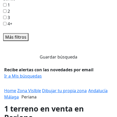
1
2
3
4+
Más filtros
Guardar búsqueda
Recibe alertas con las novedades por email
Ir a Mis búsquedas
Home
Zona Vislble
Dibujar tu propia zona
Andalucía
Málaga
Periana
1 terreno en venta en