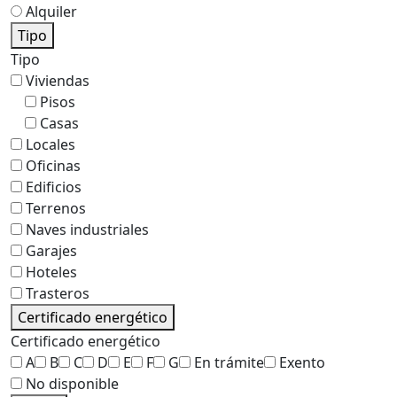
Alquiler
Tipo
Tipo
Viviendas
Pisos
Casas
Locales
Oficinas
Edificios
Terrenos
Naves industriales
Garajes
Hoteles
Trasteros
Certificado energético
Certificado energético
A
B
C
D
E
F
G
En trámite
Exento
No disponible