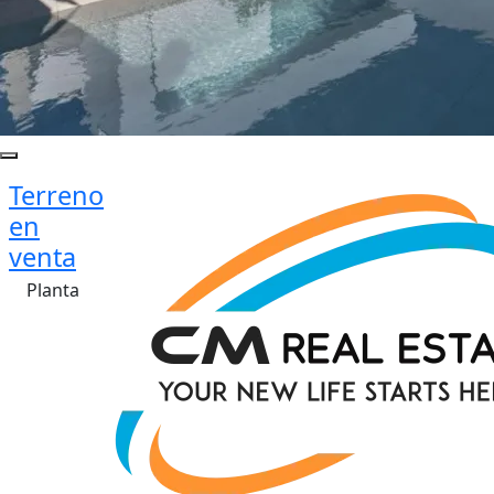
Terreno
en
venta
Planta