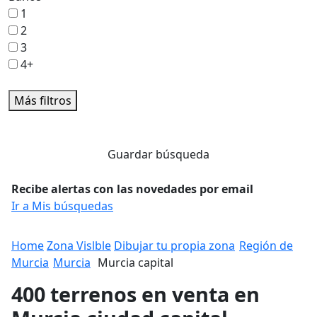
1
2
3
4+
Más filtros
Guardar búsqueda
Recibe alertas con las novedades por email
Ir a Mis búsquedas
Home
Zona Vislble
Dibujar tu propia zona
Región de
Murcia
Murcia
Murcia capital
400 terrenos en venta en