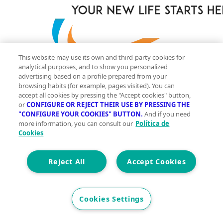
This website may use its own and third-party cookies for
analytical purposes, and to show you personalized
2
111 m
advertising based on a profile prepared from your
browsing habits (for example, pages visited). You can
Construidos
accept all cookies by pressing the "Accept cookies" button,
or
CONFIGURE OR REJECT THEIR USE BY PRESSING THE
0
"CONFIGURE YOUR COOKIES" BUTTON.
And if you need
more information, you can consult our
Política de
Et. Energética
Cons.
B
Cookies
Precio
329.900 €
Reject All
Accept Cookies
Villas adosadas de nueva construcción en Sucina:
última unidad totalmente equipada y lista para entrar
Cookies Settings
a vivir Oportunidad excepcional en Sucina Esta es su
oportunidad de asegurarse la última unidad