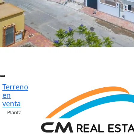
Terreno
en
venta
Planta