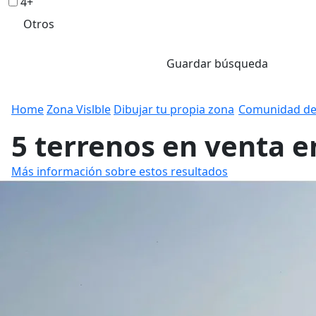
4+
Otros
Guardar búsqueda
Home
Zona Vislble
Dibujar tu propia zona
Comunidad de
5 terrenos en venta 
Más información sobre estos resultados