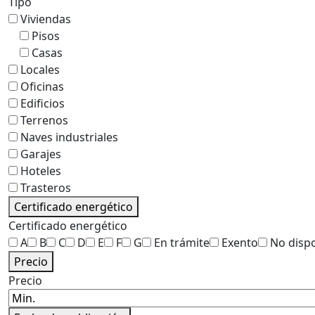
Tipo
Viviendas
Pisos
Casas
Locales
Oficinas
Edificios
Terrenos
Naves industriales
Garajes
Hoteles
Trasteros
Certificado energético
Certificado energético
A
B
C
D
E
F
G
En trámite
Exento
No disp
Precio
Precio