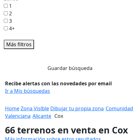
1
2
3
4+
Más filtros
Guardar búsqueda
Recibe alertas con las novedades por email
Ir a Mis búsquedas
Home
Zona Vislble
Dibujar tu propia zona
Comunidad
Valenciana
Alicante
Cox
66 terrenos en venta en Cox
Más información sobre estos resultados