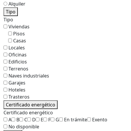
Alquiler
Tipo
Tipo
Viviendas
Pisos
Casas
Locales
Oficinas
Edificios
Terrenos
Naves industriales
Garajes
Hoteles
Trasteros
Certificado energético
Certificado energético
A
B
C
D
E
F
G
En trámite
Exento
No disponible