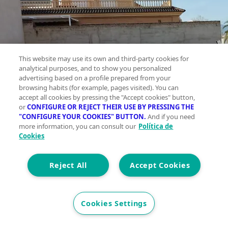
This website may use its own and third-party cookies for
analytical purposes, and to show you personalized
advertising based on a profile prepared from your
browsing habits (for example, pages visited). You can
accept all cookies by pressing the "Accept cookies" button,
or
CONFIGURE OR REJECT THEIR USE BY PRESSING THE
"CONFIGURE YOUR COOKIES" BUTTON.
And if you need
more information, you can consult our
Política de
Cookies
Reject All
Accept Cookies
Cookies Settings