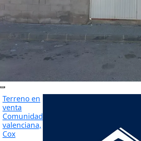
Terreno en
venta
Comunidad
valenciana,
Cox