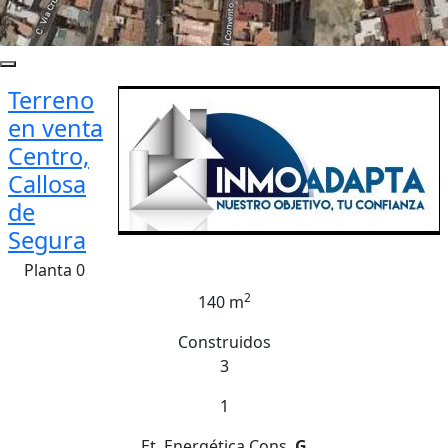
Terreno
en venta
Centro,
Callosa
de
Segura
Planta 0
2
140 m
Construidos
3
1
Et. Energética
Cons.
G