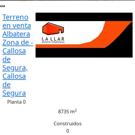
Terreno
en venta
Albatera
Zona de -
Callosa
de
Segura,
Callosa
de
Segura
Planta 0
2
8735 m
Construidos
0