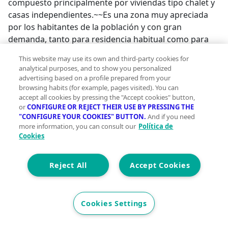
compuesto principalmente por viviendas tipo chalet y
casas independientes.~~Es una zona muy apreciada
por los habitantes de la población y con gran
demanda, tanto para residencia habitual como para
inversión. Su cercanía al centro urbano la convierte en
This website may use its own and third-party cookies for
una opción especialmente atractiva para quienes
analytical purposes, and to show you personalized
buscan calidad de vida, tranquilidad y comodidad en el
advertising based on a profile prepared from your
día a día.~~Una excelente oportunidad para construir
browsing habits (for example, pages visited). You can
accept all cookies by pressing the "Accept cookies" button,
la vivienda ideal en un entorno privilegiado.;
or
CONFIGURE OR REJECT THEIR USE BY PRESSING THE
"CONFIGURE YOUR COOKIES" BUTTON.
And if you need
more information, you can consult our
Política de
Cookies
Reject All
Accept Cookies
Cookies Settings