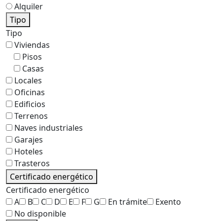
Alquiler
Tipo
Tipo
Viviendas
Pisos
Casas
Locales
Oficinas
Edificios
Terrenos
Naves industriales
Garajes
Hoteles
Trasteros
Certificado energético
Certificado energético
A
B
C
D
E
F
G
En trámite
Exento
No disponible