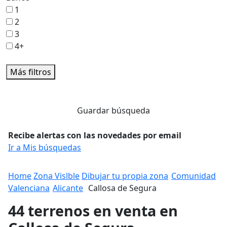
1
2
3
4+
Más filtros
Guardar búsqueda
Recibe alertas con las novedades por email
Ir a Mis búsquedas
Home
Zona Vislble
Dibujar tu propia zona
Comunidad
Valenciana
Alicante
Callosa de Segura
44 terrenos en venta en