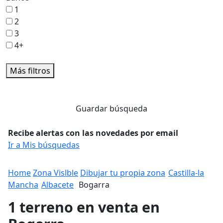
1
2
3
4+
Más filtros
Guardar búsqueda
Recibe alertas con las novedades por email
Ir a Mis búsquedas
Home
Zona Vislble
Dibujar tu propia zona
Castilla-la
Mancha
Albacete
Bogarra
1 terreno en venta en