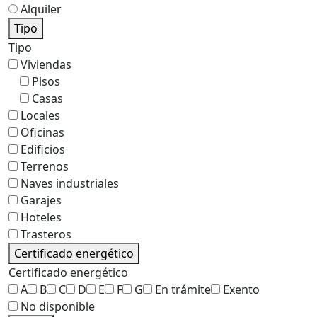
Alquiler
Tipo
Tipo
Viviendas
Pisos
Casas
Locales
Oficinas
Edificios
Terrenos
Naves industriales
Garajes
Hoteles
Trasteros
Certificado energético
Certificado energético
A
B
C
D
E
F
G
En trámite
Exento
No disponible