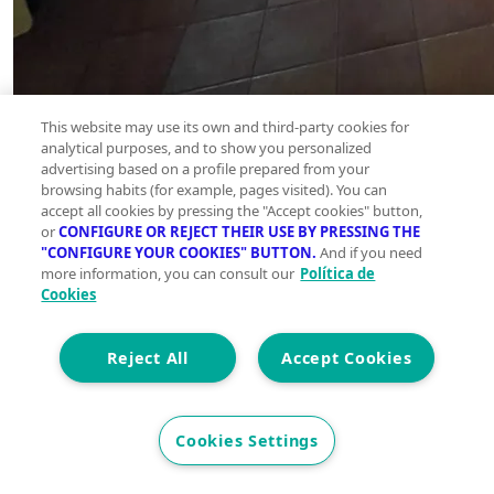
This website may use its own and third-party cookies for
analytical purposes, and to show you personalized
advertising based on a profile prepared from your
browsing habits (for example, pages visited). You can
accept all cookies by pressing the "Accept cookies" button,
or
CONFIGURE OR REJECT THEIR USE BY PRESSING THE
"CONFIGURE YOUR COOKIES" BUTTON.
And if you need
more information, you can consult our
Política de
Cookies
Reject All
Accept Cookies
Cookies Settings