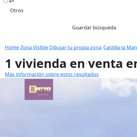
4+
Otros
Guardar búsqueda
Home
Zona Vislble
Dibujar tu propia zona
Castilla-la Ma
1 vivienda en venta e
Más información sobre estos resultados