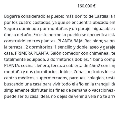
160.000 €
Bogarra considerado el pueblo más bonito de Castilla la 
por los cuatro costados, ya que se encuentra ubicado entr
Segura dominado por montañas y un paraje inigualable q
época del año .En este hermoso pueblo se encuentra es
construido en tres plantas. PLANTA BAJA: Recibidor, saló
la terraza , 2 dormitorios, 1 sencillo y doble, aseo y gar
casa. PRIMERA PLANTA: Salón comedor con chimenea , te
totalmente equipada, 2 dormitorios dobles, 1 baño co
PLANTA: cocina , leñera, terraza cubierta de 45m2 con imp
montaña y dos dormitorios dobles. Zona con todos los ser
centro médicos, supermercados, parques, colegios, restau
buscando una casa para vivir todo el año en la tranquili
simplemente disfrutar los fines de semana o vacaciones c
puede ser tu casa ideal, no dejes de venir a vela no te arrep