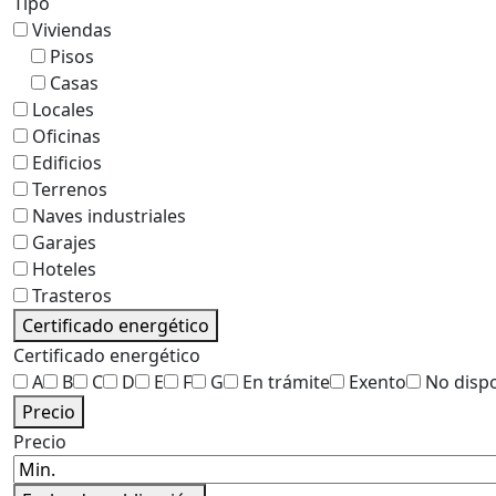
Tipo
Viviendas
Pisos
Casas
Locales
Oficinas
Edificios
Terrenos
Naves industriales
Garajes
Hoteles
Trasteros
Certificado energético
Certificado energético
A
B
C
D
E
F
G
En trámite
Exento
No disp
Precio
Precio