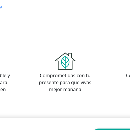
la
ble y
Comprometidas con tu
C
para
presente para que vivas
een
mejor mañana
s