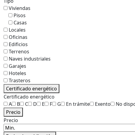
Tipo
Viviendas
Pisos
Casas
Locales
Oficinas
Edificios
Terrenos
Naves industriales
Garajes
Hoteles
Trasteros
Certificado energético
Certificado energético
A
B
C
D
E
F
G
En trámite
Exento
No disp
Precio
Precio