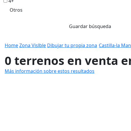
4+
Otros
Guardar búsqueda
Home
Zona Vislble
Dibujar tu propia zona
Castilla-la Ma
0 terrenos en venta en
Más información sobre estos resultados