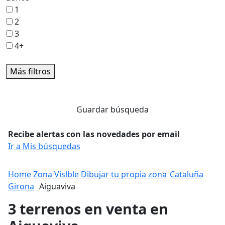
1
2
3
4+
Más filtros
Guardar búsqueda
Recibe alertas con las novedades por email
Ir a Mis búsquedas
Home
Zona Vislble
Dibujar tu propia zona
Cataluña
Girona
Aiguaviva
3 terrenos en venta en