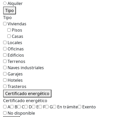
Alquiler
Tipo
Tipo
Viviendas
Pisos
Casas
Locales
Oficinas
Edificios
Terrenos
Naves industriales
Garajes
Hoteles
Trasteros
Certificado energético
Certificado energético
A
B
C
D
E
F
G
En trámite
Exento
No disponible