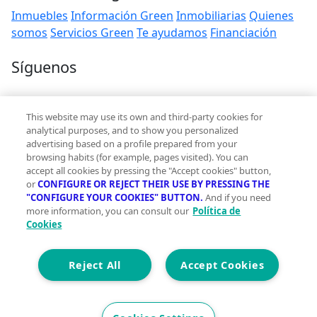
Inmuebles
Información Green
Inmobiliarias
Quienes
somos
Servicios Green
Te ayudamos
Financiación
Síguenos
Contacto
This website may use its own and third-party cookies for
hola@vivegreen.com
analytical purposes, and to show you personalized
advertising based on a profile prepared from your
browsing habits (for example, pages visited). You can
accept all cookies by pressing the "Accept cookies" button,
or
CONFIGURE OR REJECT THEIR USE BY PRESSING THE
"CONFIGURE YOUR COOKIES" BUTTON.
And if you need
more information, you can consult our
Política de
Aviso Legal
Cookies
Condiciones de uso
Politica de privacidad
Política de cookies
Reject All
Accept Cookies
Accesibilidad
© 2026 Vivegreen - Todos los derechos reservados - UCI