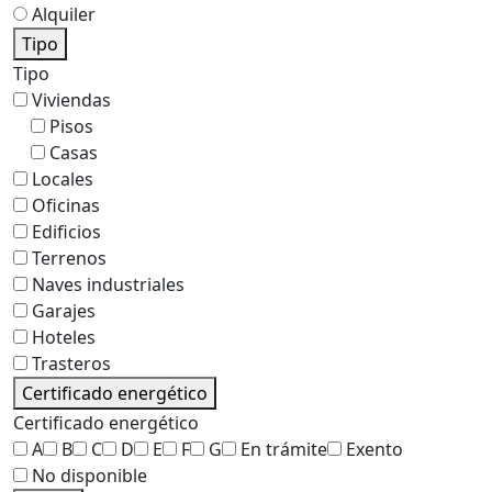
Alquiler
Tipo
Tipo
Viviendas
Pisos
Casas
Locales
Oficinas
Edificios
Terrenos
Naves industriales
Garajes
Hoteles
Trasteros
Certificado energético
Certificado energético
A
B
C
D
E
F
G
En trámite
Exento
No disponible