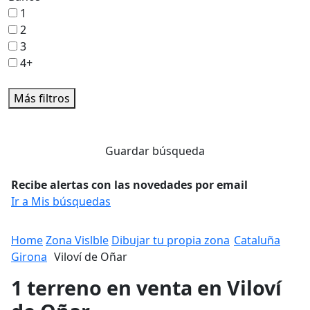
1
2
3
4+
Más filtros
Guardar búsqueda
Recibe alertas con las novedades por email
Ir a Mis búsquedas
Home
Zona Vislble
Dibujar tu propia zona
Cataluña
Girona
Viloví de Oñar
1 terreno en venta en Viloví