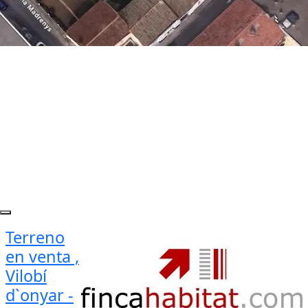
Terreno
en venta ,
Vilobí
d`onyar -