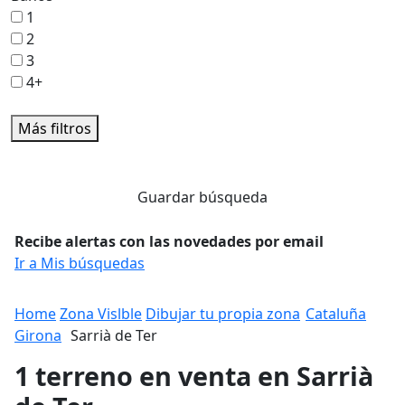
1
2
3
4+
Más filtros
Guardar búsqueda
Recibe alertas con las novedades por email
Ir a Mis búsquedas
Home
Zona Vislble
Dibujar tu propia zona
Cataluña
Girona
Sarrià de Ter
1 terreno en venta en Sarrià