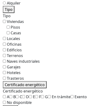
Alquiler
Tipo
Tipo
Viviendas
Pisos
Casas
Locales
Oficinas
Edificios
Terrenos
Naves industriales
Garajes
Hoteles
Trasteros
Certificado energético
Certificado energético
A
B
C
D
E
F
G
En trámite
Exento
No disponible