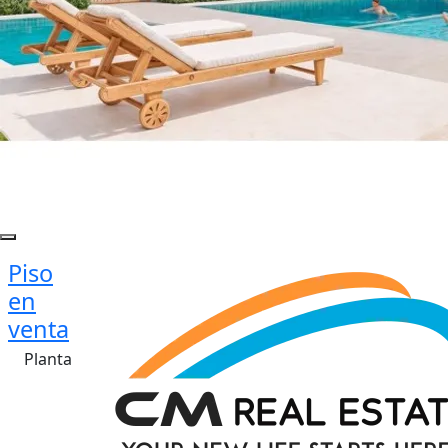
Piso
en
venta
Planta