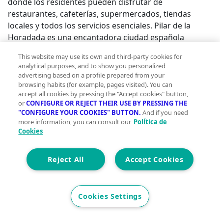
donde los residentes pueden disfrutar de
restaurantes, cafeterías, supermercados, tiendas
locales y todos los servicios esenciales. Pilar de la
Horadada es una encantadora ciudad española
conocida por su ambiente acogedor, su animada calle
This website may use its own and third-party cookies for
principal y sus hermosas plazas. Con excelentes
analytical purposes, and to show you personalized
conexiones con las zonas costeras y los complejos de
advertising based on a profile prepared from your
golf cercanos, es un destino muy popular entre los
browsing habits (for example, pages visited). You can
accept all cookies by pressing the "Accept cookies" button,
compradores internacionales que buscan sol y calidad
or
CONFIGURE OR REJECT THEIR USE BY PRESSING THE
de vida. Apartamentos y bungalós con espacios
"CONFIGURE YOUR COOKIES" BUTTON.
And if you need
exteriores privados La promoción ofrece dos tipos de
more information, you can consult our
Política de
propiedades diferentes para adaptarse a diversos
Cookies
estilos de vida. El complejo incluye 16 apartamentos
modernos. Los compradores pueden elegir entre
Reject All
Accept Cookies
unidades en la planta baja con jardines privados,
apartamentos en las plantas intermedias con amplias
terrazas o áticos con terrazas privadas y soláriums en
Cookies Settings
la azotea. Cada apartamento incluye una plaza de
aparcamiento y un trastero en el garaje subterráneo.