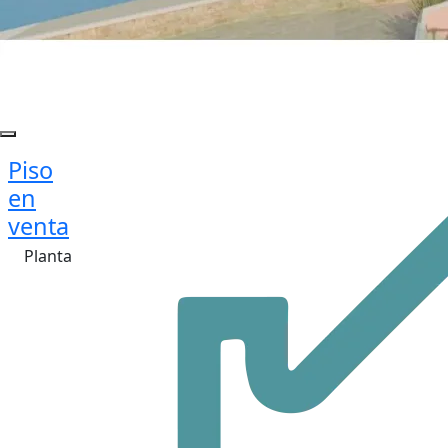
Piso
en
venta
Planta