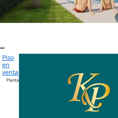
Piso
en
venta
Planta