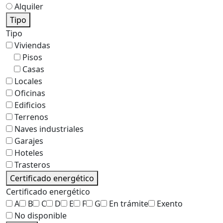
Alquiler
Tipo
Tipo
Viviendas
Pisos
Casas
Locales
Oficinas
Edificios
Terrenos
Naves industriales
Garajes
Hoteles
Trasteros
Certificado energético
Certificado energético
A
B
C
D
E
F
G
En trámite
Exento
No disponible