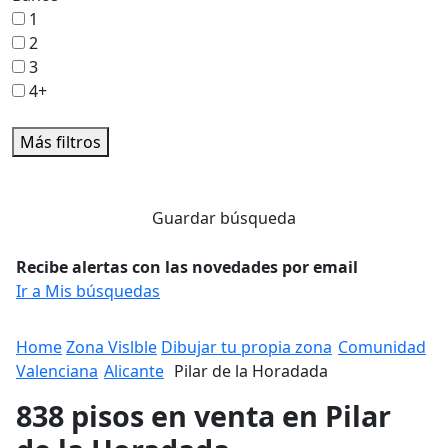
1
2
3
4+
Más filtros
Guardar búsqueda
Recibe alertas con las novedades por email
Ir a Mis búsquedas
Home
Zona Vislble
Dibujar tu propia zona
Comunidad
Valenciana
Alicante
Pilar de la Horadada
838 pisos en venta en Pilar