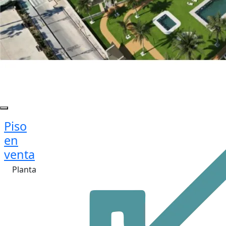
Piso
en
venta
Planta