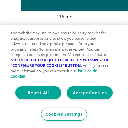
2
115 m
Construidos
This website may use its own and third-party cookies for
analytical purposes, and to show you personalized
0
advertising based on a profile prepared from your
browsing habits (for example, pages visited). You can
Et. Energética
Cons.
B
accept all cookies by pressing the "Accept cookies" button,
Precio
or
CONFIGURE OR REJECT THEIR USE BY PRESSING THE
"CONFIGURE YOUR COOKIES" BUTTON.
And if you need
495.000 €
more information, you can consult our
Política de
Cookies
Apartamentos y bungalós de nueva construcción en
venta en Pilar de la Horadada, cerca de la playa
Exclusiva urbanización residencial en el sur de la Costa
Reject All
Accept Cookies
Blanca Descubra este moderno complejo residencial
de nueva construcción situado en Pilar de la
Horadada, la localidad más meridional de la Costa
Cookies Settings
Blanca. Esta urbanización boutique ofrece una
selección de apartamentos y bungalós