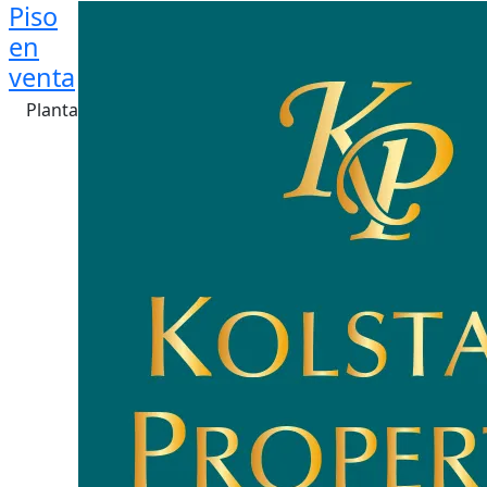
Piso
en
venta
Planta