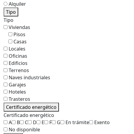
Alquiler
Tipo
Tipo
Viviendas
Pisos
Casas
Locales
Oficinas
Edificios
Terrenos
Naves industriales
Garajes
Hoteles
Trasteros
Certificado energético
Certificado energético
A
B
C
D
E
F
G
En trámite
Exento
No disponible