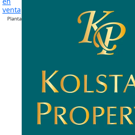
en
venta
Planta