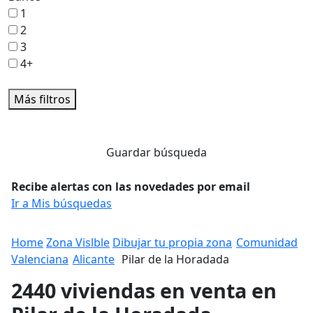
1
2
3
4+
Más filtros
Guardar búsqueda
Recibe alertas con las novedades por email
Ir a Mis búsquedas
Home
Zona Vislble
Dibujar tu propia zona
Comunidad
Valenciana
Alicante
Pilar de la Horadada
2440 viviendas en venta en