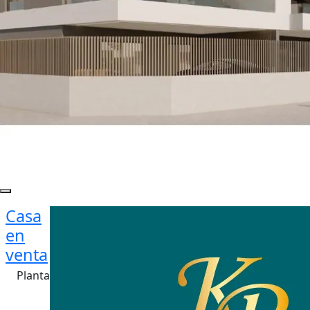
Casa
en
venta
Planta