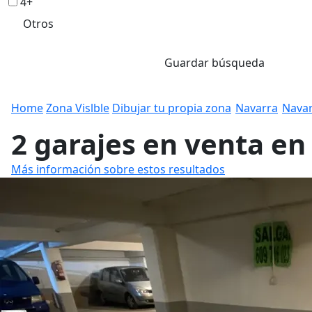
4+
Otros
Guardar búsqueda
Home
Zona Vislble
Dibujar tu propia zona
Navarra
Nava
2 garajes en venta en
Más información sobre estos resultados