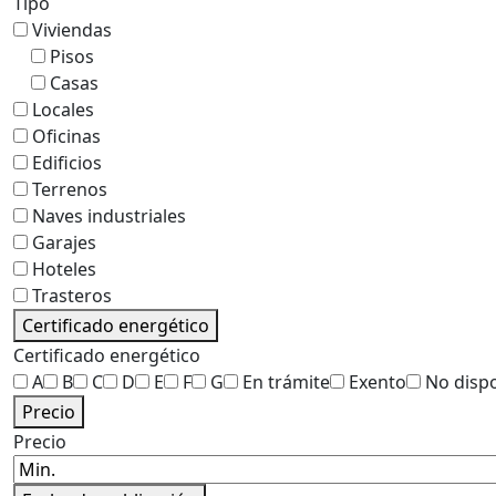
Tipo
Viviendas
Pisos
Casas
Locales
Oficinas
Edificios
Terrenos
Naves industriales
Garajes
Hoteles
Trasteros
Certificado energético
Certificado energético
A
B
C
D
E
F
G
En trámite
Exento
No disp
Precio
Precio