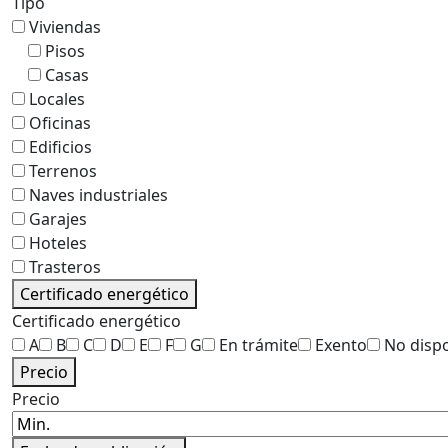
Tipo
Viviendas
Pisos
Casas
Locales
Oficinas
Edificios
Terrenos
Naves industriales
Garajes
Hoteles
Trasteros
Certificado energético
Certificado energético
A
B
C
D
E
F
G
En trámite
Exento
No disp
Precio
Precio