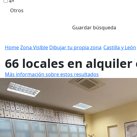
4+
Otros
Guardar búsqueda
Home
Zona Vislble
Dibujar tu propia zona
Castilla y León
66 locales en alquile
Más información sobre estos resultados