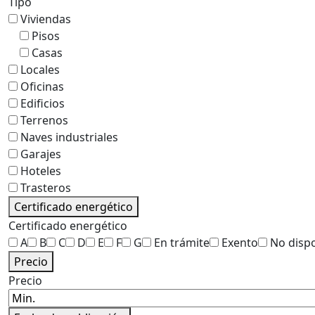
Tipo
Viviendas
Pisos
Casas
Locales
Oficinas
Edificios
Terrenos
Naves industriales
Garajes
Hoteles
Trasteros
Certificado energético
Certificado energético
A
B
C
D
E
F
G
En trámite
Exento
No disp
Precio
Precio