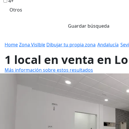
4+
Otros
Guardar búsqueda
Home
Zona Vislble
Dibujar tu propia zona
Andalucía
Sevi
1 local en venta en Lo
Más información sobre estos resultados