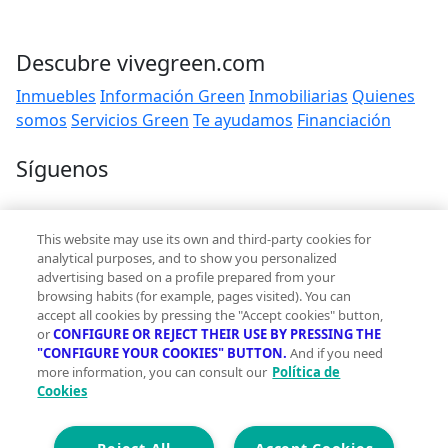
Descubre vivegreen.com
Inmuebles
Información Green
Inmobiliarias
Quienes
somos
Servicios Green
Te ayudamos
Financiación
Síguenos
Contacto
This website may use its own and third-party cookies for
hola@vivegreen.com
analytical purposes, and to show you personalized
advertising based on a profile prepared from your
browsing habits (for example, pages visited). You can
accept all cookies by pressing the "Accept cookies" button,
or
CONFIGURE OR REJECT THEIR USE BY PRESSING THE
"CONFIGURE YOUR COOKIES" BUTTON.
And if you need
more information, you can consult our
Política de
Aviso Legal
Cookies
Condiciones de uso
Politica de privacidad