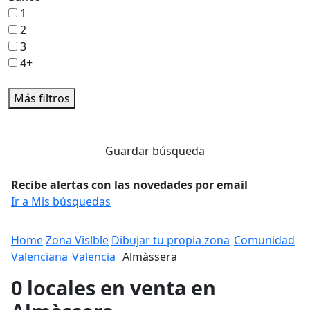
1
2
3
4+
Más filtros
Guardar búsqueda
Recibe alertas con las novedades por email
Ir a Mis búsquedas
Home
Zona Vislble
Dibujar tu propia zona
Comunidad
Valenciana
Valencia
Almàssera
0 locales en venta en