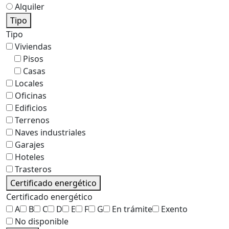
Alquiler
Tipo
Tipo
Viviendas
Pisos
Casas
Locales
Oficinas
Edificios
Terrenos
Naves industriales
Garajes
Hoteles
Trasteros
Certificado energético
Certificado energético
A
B
C
D
E
F
G
En trámite
Exento
No disponible