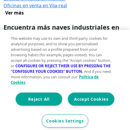
Oficinas en venta en Vila-real
Ver más
Encuentra más naves industriales en
Vila-real
This website may use its own and third-party cookies for
Naves industriales en venta con piscina en Vila-real
analytical purposes, and to show you personalized
Naves industriales en venta con parking en Vila-real
advertising based on a profile prepared from your
browsing habits (for example, pages visited). You can
Naves industriales en venta con terraza en Vila-real
accept all cookies by pressing the "Accept cookies" button,
Naves industriales en venta con trastero en Vila-real
or
CONFIGURE OR REJECT THEIR USE BY PRESSING THE
Ver más
"CONFIGURE YOUR COOKIES" BUTTON.
And if you need
more information, you can consult our
Política de
Cookies
Naves industriales en alquiler en Vila-
real
Naves industriales en alquiler en Vila-real
Reject All
Accept Cookies
Cookies Settings