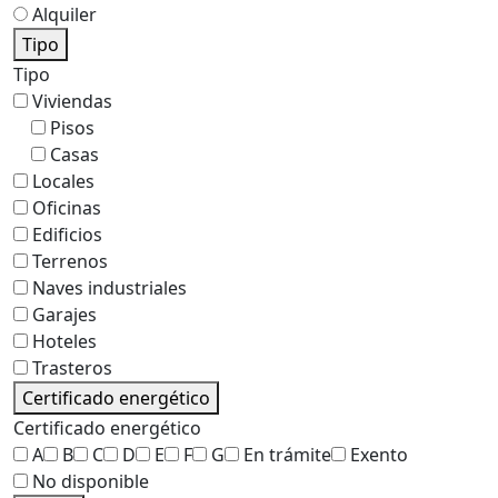
Alquiler
Tipo
Tipo
Viviendas
Pisos
Casas
Locales
Oficinas
Edificios
Terrenos
Naves industriales
Garajes
Hoteles
Trasteros
Certificado energético
Certificado energético
A
B
C
D
E
F
G
En trámite
Exento
No disponible