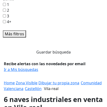
1
2
3
4+
Más filtros
Guardar búsqueda
Recibe alertas con las novedades por email
Ir a Mis búsquedas
Home
Zona Vislble
Dibujar tu propia zona
Comunidad
Valenciana
Castellón
Vila-real
6 naves industriales en venta