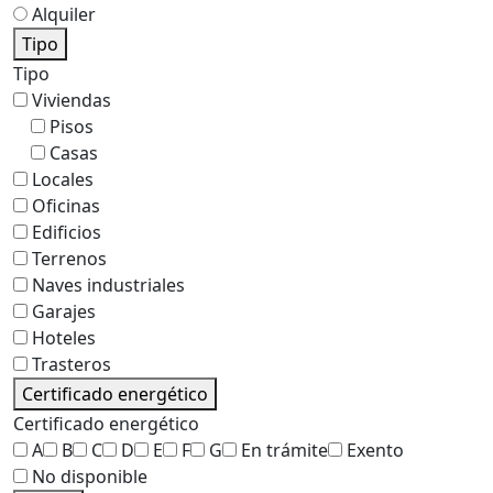
Alquiler
Tipo
Tipo
Viviendas
Pisos
Casas
Locales
Oficinas
Edificios
Terrenos
Naves industriales
Garajes
Hoteles
Trasteros
Certificado energético
Certificado energético
A
B
C
D
E
F
G
En trámite
Exento
No disponible