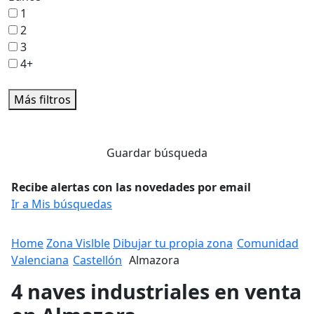
1
2
3
4+
Más filtros
Guardar búsqueda
Recibe alertas con las novedades por email
Ir a Mis búsquedas
Home
Zona Vislble
Dibujar tu propia zona
Comunidad
Valenciana
Castellón
Almazora
4 naves industriales en venta