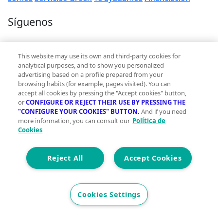
Síguenos
Contacto
This website may use its own and third-party cookies for
hola@vivegreen.com
analytical purposes, and to show you personalized
advertising based on a profile prepared from your
browsing habits (for example, pages visited). You can
accept all cookies by pressing the "Accept cookies" button,
or
CONFIGURE OR REJECT THEIR USE BY PRESSING THE
"CONFIGURE YOUR COOKIES" BUTTON.
And if you need
more information, you can consult our
Política de
Aviso Legal
Cookies
Condiciones de uso
Politica de privacidad
Política de cookies
Reject All
Accept Cookies
Accesibilidad
© 2026 Vivegreen - Todos los derechos reservados - UCI
Cookies Settings
SERVICIOS PARA PROFESIONALES INMOBILIARIOS, S.A.U