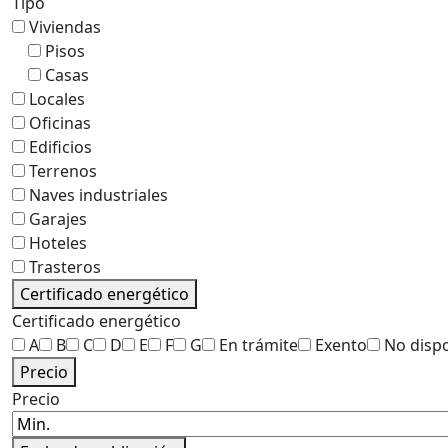
Tipo
Viviendas
Pisos
Casas
Locales
Oficinas
Edificios
Terrenos
Naves industriales
Garajes
Hoteles
Trasteros
Certificado energético
Certificado energético
A
B
C
D
E
F
G
En trámite
Exento
No disp
Precio
Precio