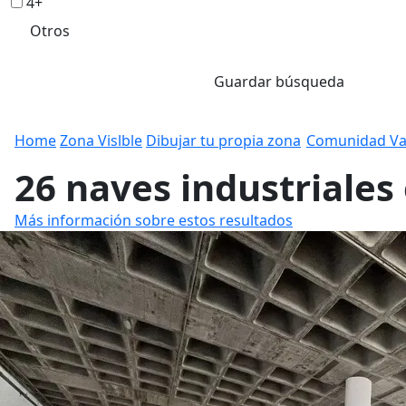
4+
Otros
Guardar búsqueda
Home
Zona Vislble
Dibujar tu propia zona
Comunidad Va
26 naves industriales
Más información sobre estos resultados