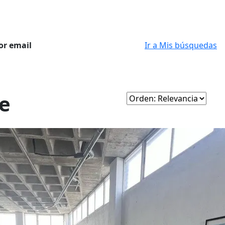
or email
Ir a Mis búsquedas
te