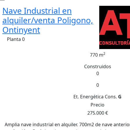
Nave Industrial en
alquiler/venta Poligono,
Ontinyent
Planta 0
2
770 m
Construidos
0
0
Et. Energética
Cons.
G
Precio
275.000 €
Amplia nave industrial en alquiler. 700m2 de nave anteri