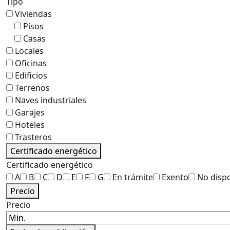
Tipo
Viviendas
Pisos
Casas
Locales
Oficinas
Edificios
Terrenos
Naves industriales
Garajes
Hoteles
Trasteros
Certificado energético
Certificado energético
A
B
C
D
E
F
G
En trámite
Exento
No disp
Precio
Precio