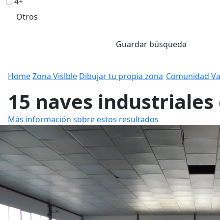
4+
Otros
Guardar búsqueda
Home
Zona Vislble
Dibujar tu propia zona
Comunidad Va
15 naves industriales
Más información sobre estos resultados