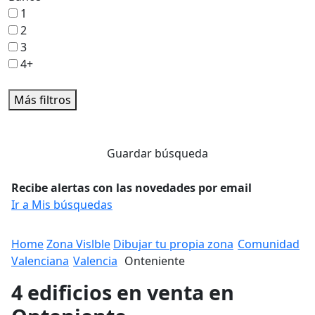
1
2
3
4+
Más filtros
Guardar búsqueda
Recibe alertas con las novedades por email
Ir a Mis búsquedas
Home
Zona Vislble
Dibujar tu propia zona
Comunidad
Valenciana
Valencia
Onteniente
4 edificios en venta en