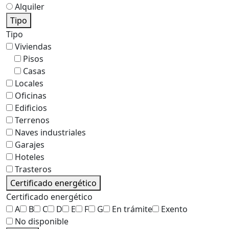
Alquiler
Tipo
Tipo
Viviendas
Pisos
Casas
Locales
Oficinas
Edificios
Terrenos
Naves industriales
Garajes
Hoteles
Trasteros
Certificado energético
Certificado energético
A
B
C
D
E
F
G
En trámite
Exento
No disponible