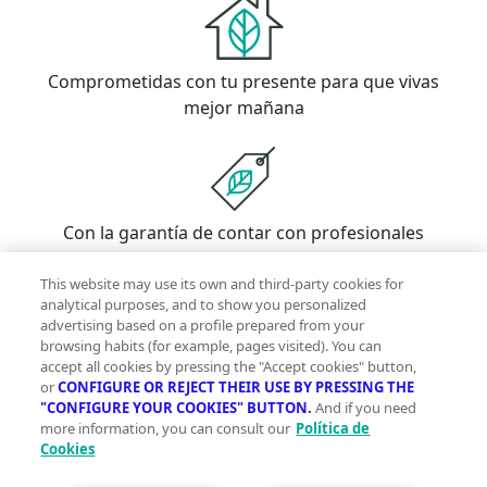
Comprometidas con tu presente para que vivas
mejor mañana
Con la garantía de contar con profesionales
verificados
This website may use its own and third-party cookies for
analytical purposes, and to show you personalized
advertising based on a profile prepared from your
Descubre vivegreen.com
browsing habits (for example, pages visited). You can
accept all cookies by pressing the "Accept cookies" button,
Inmuebles
Información Green
Inmobiliarias
Quienes
or
CONFIGURE OR REJECT THEIR USE BY PRESSING THE
somos
Servicios Green
Te ayudamos
Financiación
"CONFIGURE YOUR COOKIES" BUTTON.
And if you need
more information, you can consult our
Política de
Síguenos
Cookies