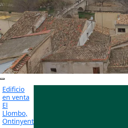
Edificio
en venta
El
Llombo,
Ontinyent