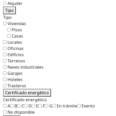
Alquiler
Tipo
Tipo
Viviendas
Pisos
Casas
Locales
Oficinas
Edificios
Terrenos
Naves industriales
Garajes
Hoteles
Trasteros
Certificado energético
Certificado energético
A
B
C
D
E
F
G
En trámite
Exento
No disponible