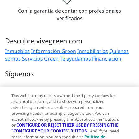
Con la garantía de contar con profesionales
verificados
Descubre vivegreen.com
Inmuebles
Información Green
Inmobiliarias
Quienes
somos
Servicios Green
Te ayudamos
Financiación
Síguenos
Contacto
This website may use its own and third-party cookies for
hola@vivegreen.com
analytical purposes, and to show you personalized
advertising based on a profile prepared from your
browsing habits (for example, pages visited). You can
accept all cookies by pressing the "Accept cookies" button,
or
CONFIGURE OR REJECT THEIR USE BY PRESSING THE
"CONFIGURE YOUR COOKIES" BUTTON.
And if you need
more information, you can consult our
Política de
Aviso Legal