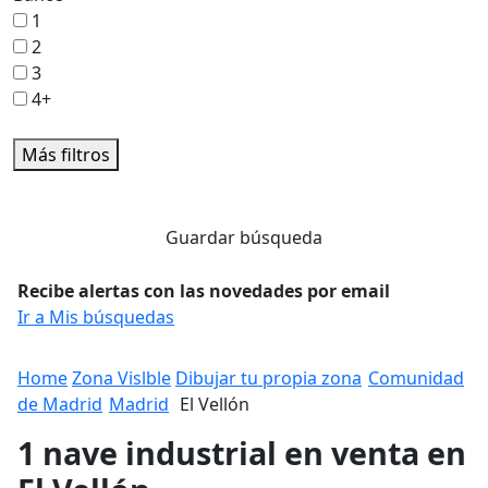
1
2
3
4+
Más filtros
Guardar búsqueda
Recibe alertas con las novedades por email
Ir a Mis búsquedas
Home
Zona Vislble
Dibujar tu propia zona
Comunidad
de Madrid
Madrid
El Vellón
1 nave industrial en venta en