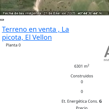
Terreno en venta , La
picota, El Vellon
Planta 0
2
6301 m
Construidos
0
0
Et. Energética
Cons.
G
Precio