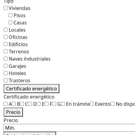
Tipo
Viviendas
Pisos
Casas
Locales
Oficinas
Edificios
Terrenos
Naves industriales
Garajes
Hoteles
Trasteros
Certificado energético
Certificado energético
A
B
C
D
E
F
G
En trámite
Exento
No disp
Precio
Precio