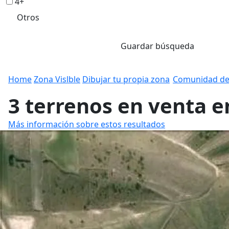
4+
Otros
Guardar búsqueda
Home
Zona Vislble
Dibujar tu propia zona
Comunidad de
3 terrenos en venta en
Más información sobre estos resultados