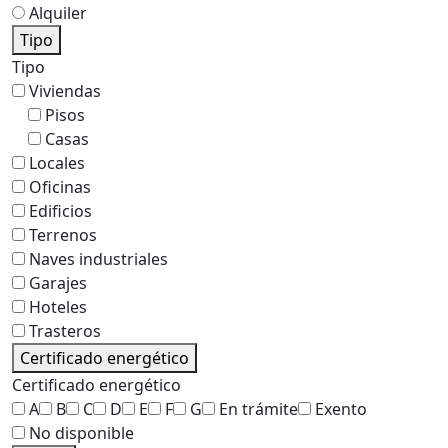
Alquiler
Tipo
Tipo
Viviendas
Pisos
Casas
Locales
Oficinas
Edificios
Terrenos
Naves industriales
Garajes
Hoteles
Trasteros
Certificado energético
Certificado energético
A
B
C
D
E
F
G
En trámite
Exento
No disponible