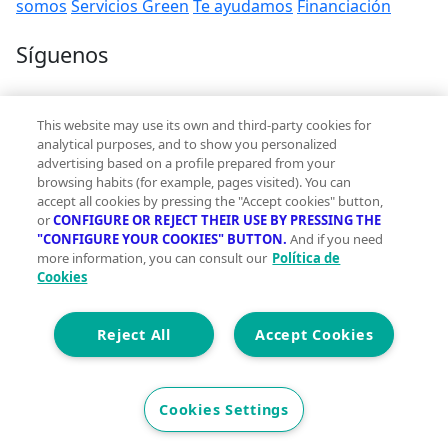
somos
Servicios Green
Te ayudamos
Financiación
Síguenos
Contacto
This website may use its own and third-party cookies for
hola@vivegreen.com
analytical purposes, and to show you personalized
advertising based on a profile prepared from your
browsing habits (for example, pages visited). You can
accept all cookies by pressing the "Accept cookies" button,
or
CONFIGURE OR REJECT THEIR USE BY PRESSING THE
"CONFIGURE YOUR COOKIES" BUTTON.
And if you need
more information, you can consult our
Política de
Aviso Legal
Cookies
Condiciones de uso
Politica de privacidad
Política de cookies
Reject All
Accept Cookies
Accesibilidad
© 2026 Vivegreen - Todos los derechos reservados - UCI
Cookies Settings
SERVICIOS PARA PROFESIONALES INMOBILIARIOS, S.A.U