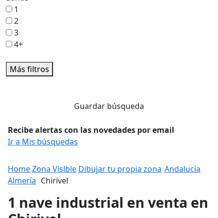
1
2
3
4+
Más filtros
Guardar búsqueda
Recibe alertas con las novedades por email
Ir a Mis búsquedas
Home
Zona Vislble
Dibujar tu propia zona
Andalucía
Almería
Chirivel
1 nave industrial en venta en