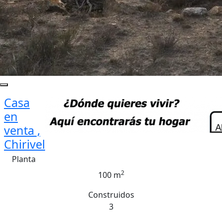
Casa
en
venta ,
Chirivel
Planta
2
100 m
Construidos
3