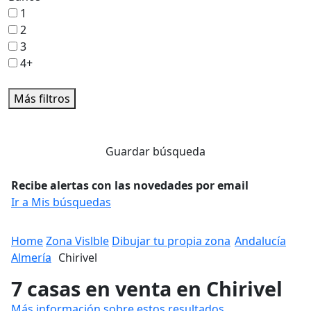
1
2
3
4+
Más filtros
Guardar búsqueda
Recibe alertas con las novedades por email
Ir a Mis búsquedas
Home
Zona Vislble
Dibujar tu propia zona
Andalucía
Almería
Chirivel
7 casas en venta en Chirivel
Más información sobre estos resultados