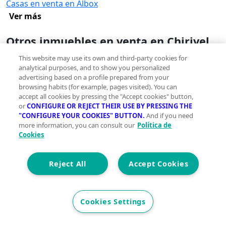
Casas en venta en Albox
Ver más
Otros inmuebles en venta en Chirivel
Pisos en venta en Chirivel
This website may use its own and third-party cookies for
Locales en venta en Chirivel
analytical purposes, and to show you personalized
Oficinas en venta en Chirivel
advertising based on a profile prepared from your
browsing habits (for example, pages visited). You can
Edificios en venta en Chirivel
accept all cookies by pressing the "Accept cookies" button,
Ver más
or
CONFIGURE OR REJECT THEIR USE BY PRESSING THE
"CONFIGURE YOUR COOKIES" BUTTON.
And if you need
Encuentra más casas en Chirivel
more information, you can consult our
Política de
Cookies
Casas en venta con piscina en Chirivel
Casas en venta con parking en Chirivel
Reject All
Accept Cookies
Casas en venta con terraza en Chirivel
Casas en venta con trastero en Chirivel
Ver más
Cookies Settings
Casas en alquiler en Chirivel