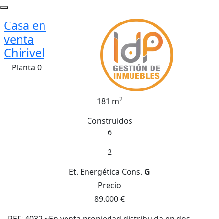
Casa en
venta
Chirivel
Planta 0
2
181 m
Construidos
6
2
Et. Energética
Cons.
G
Precio
89.000 €
REF: 4032 ~En venta propiedad distribuida en dos