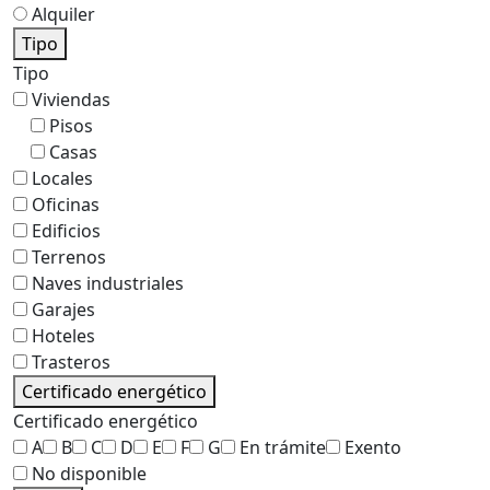
Alquiler
Tipo
Tipo
Viviendas
Pisos
Casas
Locales
Oficinas
Edificios
Terrenos
Naves industriales
Garajes
Hoteles
Trasteros
Certificado energético
Certificado energético
A
B
C
D
E
F
G
En trámite
Exento
No disponible