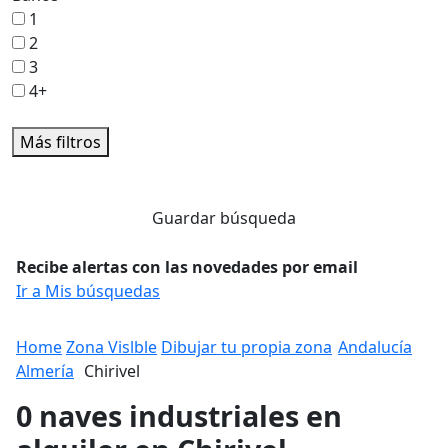
1
2
3
4+
Más filtros
Guardar búsqueda
Recibe alertas con las novedades por email
Ir a Mis búsquedas
Home
Zona Vislble
Dibujar tu propia zona
Andalucía
Almería
Chirivel
0 naves industriales en