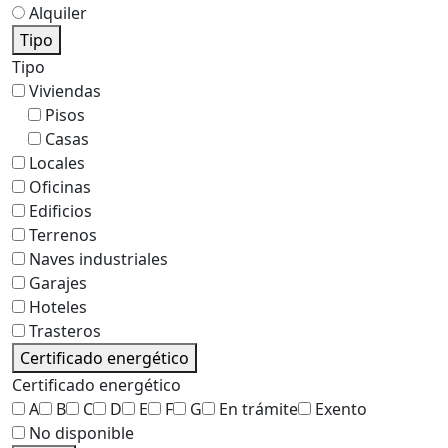
Alquiler
Tipo
Tipo
Viviendas
Pisos
Casas
Locales
Oficinas
Edificios
Terrenos
Naves industriales
Garajes
Hoteles
Trasteros
Certificado energético
Certificado energético
A
B
C
D
E
F
G
En trámite
Exento
No disponible