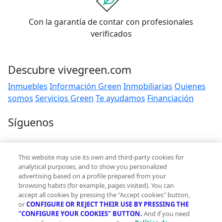
Con la garantía de contar con profesionales
verificados
Descubre vivegreen.com
Inmuebles
Información Green
Inmobiliarias
Quienes
somos
Servicios Green
Te ayudamos
Financiación
Síguenos
Contacto
This website may use its own and third-party cookies for
hola@vivegreen.com
analytical purposes, and to show you personalized
advertising based on a profile prepared from your
browsing habits (for example, pages visited). You can
accept all cookies by pressing the "Accept cookies" button,
or
CONFIGURE OR REJECT THEIR USE BY PRESSING THE
"CONFIGURE YOUR COOKIES" BUTTON.
And if you need