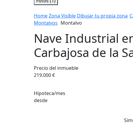
Fotos (1)
Home
Zona Vislble
Dibujar tu propia zona
C
Montalvos
Montalvo
Nave Industrial en
Carbajosa de la S
Precio del inmueble
219.000 €
Hipoteca/mes
desde
Sim