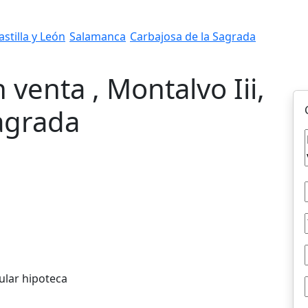
astilla y León
Salamanca
Carbajosa de la Sagrada
 venta , Montalvo Iii,
agrada
ular hipoteca