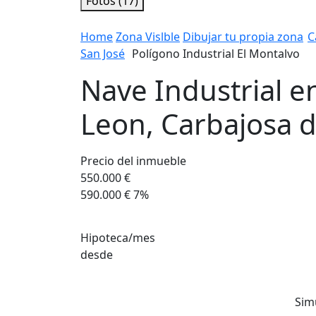
Fotos (17)
Home
Zona Vislble
Dibujar tu propia zona
C
San José
Polígono Industrial El Montalvo
Nave Industrial en
Leon, Carbajosa d
Precio del inmueble
550.000 €
590.000 €
7%
Hipoteca/mes
desde
Sim