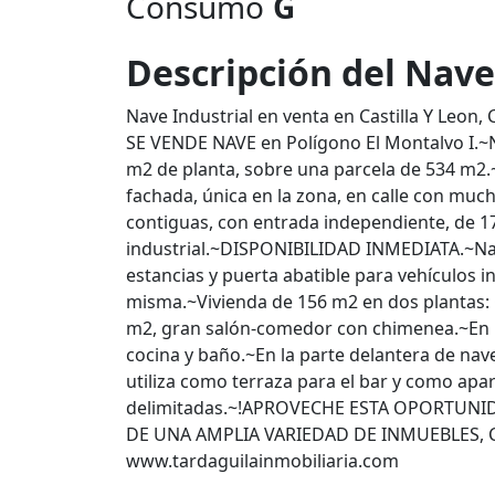
Consumo
G
Descripción del Nave
Nave Industrial en venta en Castilla Y Leon,
SE VENDE NAVE en Polígono El Montalvo I.~Na
m2 de planta, sobre una parcela de 534 m2
fachada, única en la zona, en calle con much
contiguas, con entrada independiente, de 1
industrial.~DISPONIBILIDAD INMEDIATA.~Nav
estancias y puerta abatible para vehículos i
misma.~Vivienda de 156 m2 en dos plantas: C
m2, gran salón-comedor con chimenea.~En l
cocina y baño.~En la parte delantera de na
utiliza como terraza para el bar y como ap
delimitadas.~!APROVECHE ESTA OPORTUN
DE UNA AMPLIA VARIEDAD DE INMUEBLES,
www.tardaguilainmobiliaria.com