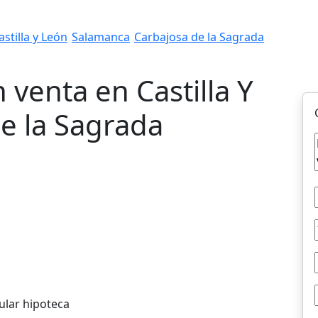
astilla y León
Salamanca
Carbajosa de la Sagrada
 venta en Castilla Y
e la Sagrada
ular hipoteca