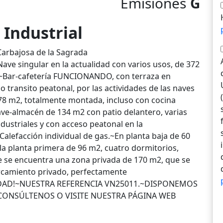
Emisiones
G
 Industrial
 Carbajosa de la Sagrada
ve singular en la actualidad con varios usos, de 372
.~Bar-cafetería FUNCIONANDO, con terraza en
o transito peatonal, por las actividades de las naves
78 m2, totalmente montada, incluso con cocina
e-almacén de 134 m2 con patio delantero, varias
ndustriales y con acceso peatonal en la
alefacción individual de gas.~En planta baja de 60
a planta primera de 96 m2, cuatro dormitorios,
ve se encuentra una zona privada de 170 m2, que se
arcamiento privado, perfectamente
IDAD!~NUESTRA REFERENCIA VN25011.~DISPONEMOS
 CONSÚLTENOS O VISITE NUESTRA PÁGINA WEB