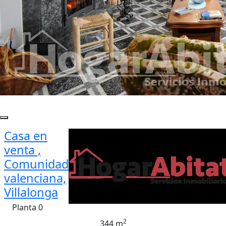
Casa en
venta ,
Comunidad
valenciana,
Villalonga
Planta 0
2
344 m