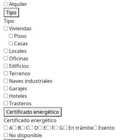
Alquiler
Tipo
Tipo
Viviendas
Pisos
Casas
Locales
Oficinas
Edificios
Terrenos
Naves industriales
Garajes
Hoteles
Trasteros
Certificado energético
Certificado energético
A
B
C
D
E
F
G
En trámite
Exento
No disponible