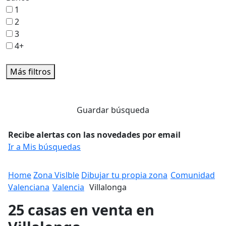
1
2
3
4+
Más filtros
Guardar búsqueda
Recibe alertas con las novedades por email
Ir a Mis búsquedas
Home
Zona Vislble
Dibujar tu propia zona
Comunidad
Valenciana
Valencia
Villalonga
25 casas en venta en