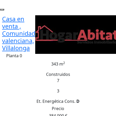
Casa en
venta ,
Comunidad
valenciana,
Villalonga
Planta 0
2
343 m
Construidos
7
3
Et. Energética
Cons.
D
Precio
384.000 €