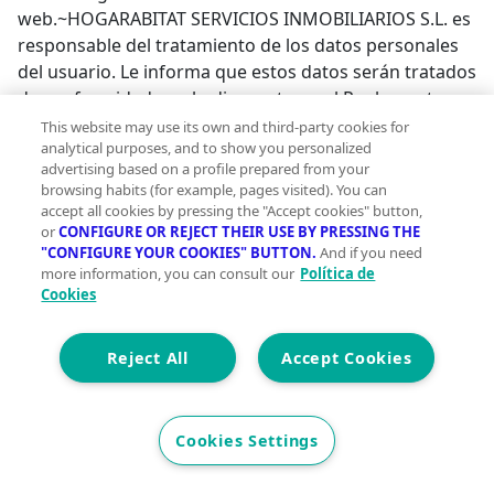
web.~HOGARABITAT SERVICIOS INMOBILIARIOS S.L. es
responsable del tratamiento de los datos personales
del usuario. Le informa que estos datos serán tratados
de conformidad con lo dispuesto en el Reglamento
(UE) 2016/679 de 27 de abril de 2016 (GDPR) y la Ley
This website may use its own and third-party cookies for
analytical purposes, and to show you personalized
Orgánica 3/2018 de 5 de diciembre (LOPDGDD), por lo
advertising based on a profile prepared from your
que se le facilita la siguiente información del
browsing habits (for example, pages visited). You can
tratamiento:~Fin del tratamiento: mantener una
accept all cookies by pressing the "Accept cookies" button,
relación comercial y el envío de comunicaciones y/o
or
CONFIGURE OR REJECT THEIR USE BY PRESSING THE
"CONFIGURE YOUR COOKIES" BUTTON.
And if you need
publicidad sobre nuestros productos y
more information, you can consult our
Política de
servicios.~Criterios de conservación de los datos: se
Cookies
conservarán mientras exista un interés mutuo para
mantener el fin del tratamiento y cuando ya no sea
Reject All
Accept Cookies
necesario para tal fin, se suprimirán con medidas de
seguridad adecuadas para garantizar la
seudonimización de los datos o la destrucción total de
Cookies Settings
los mismos.~No se comunicarán los datos a terceros,
salvo obligación legal.~Derechos que asisten al