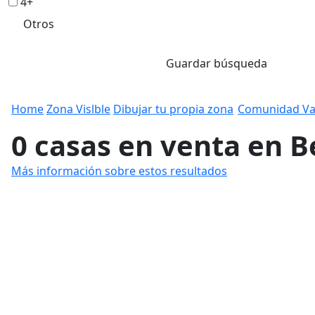
4+
Otros
Guardar búsqueda
Home
Zona Vislble
Dibujar tu propia zona
Comunidad Va
0 casas en venta en B
Más información sobre estos resultados