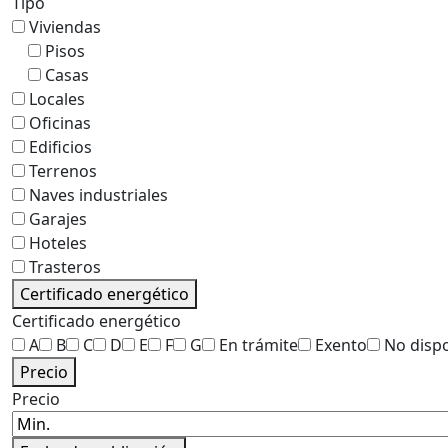
Tipo
Viviendas
Pisos
Casas
Locales
Oficinas
Edificios
Terrenos
Naves industriales
Garajes
Hoteles
Trasteros
Certificado energético
Certificado energético
A
B
C
D
E
F
G
En trámite
Exento
No disp
Precio
Precio