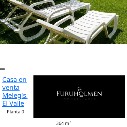
Casa en
venta
Melegís,
El Valle
Planta 0
2
364 m