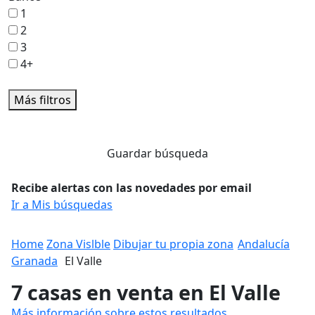
1
2
3
4+
Más filtros
Guardar búsqueda
Recibe alertas con las novedades por email
Ir a Mis búsquedas
Home
Zona Vislble
Dibujar tu propia zona
Andalucía
Granada
El Valle
7 casas en venta en El Valle
Más información sobre estos resultados