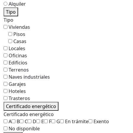
Alquiler
Tipo
Tipo
Viviendas
Pisos
Casas
Locales
Oficinas
Edificios
Terrenos
Naves industriales
Garajes
Hoteles
Trasteros
Certificado energético
Certificado energético
A
B
C
D
E
F
G
En trámite
Exento
No disponible