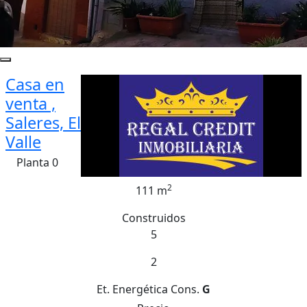
Casa en
venta ,
Saleres, El
Valle
Planta 0
2
111 m
Construidos
5
2
Et. Energética
Cons.
G