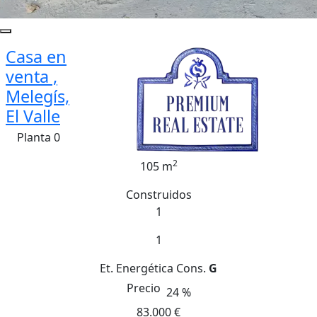
Casa en
venta ,
Melegís,
El Valle
Planta 0
2
105 m
Construidos
1
1
Et. Energética
Cons.
G
Precio
24 %
83.000 €