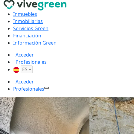
Inmuebles
Inmobiliarias
Servicios Green
Financiación
Información Green
Acceder
Profesionales
Acceder
Profesionales