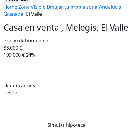
Home
Zona Vislble
Dibujar tu propia zona
Andalucía
Granada
El Valle
Casa en venta , Melegís, El Valle
Precio del inmueble
83.000 €
109.000 €
24%
Hipoteca/mes
desde
Simular hipoteca