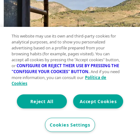
This website may use its own and third-party cookies for
analytical purposes, and to show you personalized
advertising based on a profile prepared from your
browsing habits (for example, pages visited). You can
accept all cookies by pressing the "Accept cookies" button,
or
CONFIGURE OR REJECT THEIR USE BY PRESSING THE
"CONFIGURE YOUR COOKIES" BUTTON.
And if you need
more information, you can consult our
Política de
Cookies
Reject All
Accept Cookies
Cookies Settings