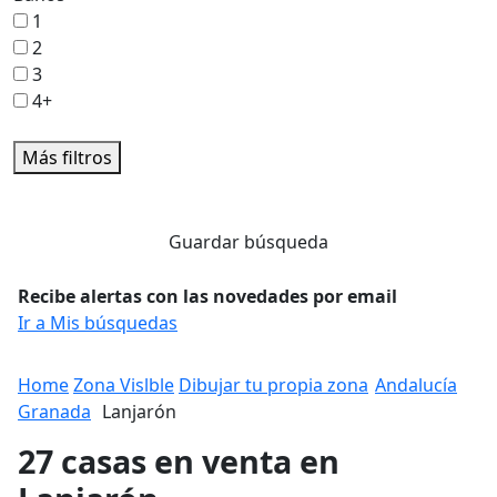
1
2
3
4+
Más filtros
Guardar búsqueda
Recibe alertas con las novedades por email
Ir a Mis búsquedas
Home
Zona Vislble
Dibujar tu propia zona
Andalucía
Granada
Lanjarón
27 casas en venta en