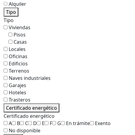
Alquiler
Tipo
Tipo
Viviendas
Pisos
Casas
Locales
Oficinas
Edificios
Terrenos
Naves industriales
Garajes
Hoteles
Trasteros
Certificado energético
Certificado energético
A
B
C
D
E
F
G
En trámite
Exento
No disponible