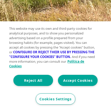
This website may use its own and third-party cookies for
analytical purposes, and to show you personalized
advertising based on a profile prepared from your
Casa en
browsing habits (for example, pages visited). You can
venta ,
accept all cookies by pressing the "Accept cookies" button,
or
CONFIGURE OR REJECT THEIR USE BY PRESSING THE
South of
"CONFIGURE YOUR COOKIES" BUTTON.
And if you need
spain,
more information, you can consult our
Política de
Cookies
Lanjaron
Planta 0
Reject All
Accept Cookies
Cookies Settings