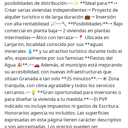
posibilidades de distribución.~~✨ **Ideal para:**~•
Crear varias viviendas independientes~• Proyecto de
alquiler turístico o de larga duración 💼~• Inversión
con alta rentabilidad 📈~~🔧 **Posibilidades:**~• Bajo
comercial en planta baja~• 2 viviendas en plantas
intermedias~• Ático con terraza~~📍 Ubicada en
Lanjarón, localidad conocida por sus **aguas
minerales 💧** y su atractivo turístico durante todo el
año, especialmente por sus famosas **Fiestas del
Agua 🎉**.~~🚗 Además, el municipio está mejorando
su accesibilidad, con nuevas infraestructuras que
sitúan Granada a tan solo **25 minutos**.~~☀️ Zona
tranquila, con clima agradable y todos los servicios
cercanos.~~💡 **Gran oportunidad para inversores o
para diseñar la vivienda a tu medida.**~~El PVP
indicado no incluye impuestos ni gastos de Escritura.
Honorarios agencia no incluidos. Las superficies
expresadas en esta página tienen carácter descriptivo
y son aproximadas. Los precios pueden ser