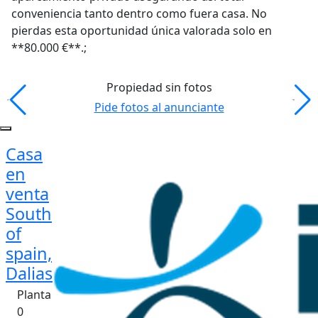
conveniencia tanto dentro como fuera casa. No
pierdas esta oportunidad única valorada solo en
**80.000 €**.;
Propiedad sin fotos
Pide fotos al anunciante
Casa
en
venta
South
of
spain,
Dalias
Planta
0