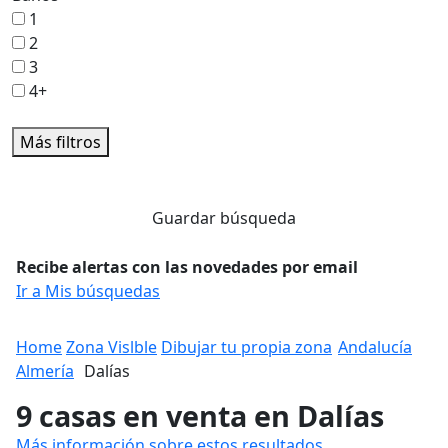
1
2
3
4+
Más filtros
Guardar búsqueda
Recibe alertas con las novedades por email
Ir a Mis búsquedas
Home
Zona Vislble
Dibujar tu propia zona
Andalucía
Almería
Dalías
9 casas en venta en Dalías
Más información sobre estos resultados