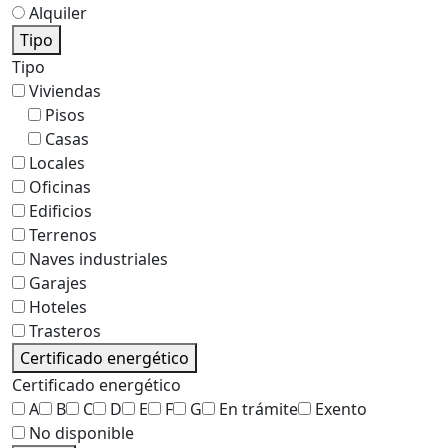
Alquiler
Tipo
Tipo
Viviendas
Pisos
Casas
Locales
Oficinas
Edificios
Terrenos
Naves industriales
Garajes
Hoteles
Trasteros
Certificado energético
Certificado energético
A
B
C
D
E
F
G
En trámite
Exento
No disponible