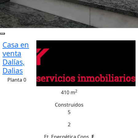
Casa en
venta
Dalías,
Dalias
Planta 0
2
410 m
Construidos
5
2
Et. Energética
Cons.
F