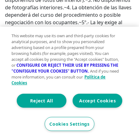
disponemos de fotos del interior).~3. No disponemos
de fotografías interiores.~4. La obtención de las llaves
dependerá del curso del procedimiento o posible
negociación con los ocupantes.~5º.- La ley exige al
adjudicatario poner al día comunidad e IBI, si se debe,
This website may use its own and third-party cookies for
en los últimos 4 años (desconocemos deuda).~6º.-
analytical purposes, and to show you personalized
Gastos del comprador: ITP y registro.~~El precio de
advertising based on a profile prepared from your
venta está sujeto a la aprobación definitiva por parte
browsing habits (for example, pages visited). You can
de la entidad. NO COBRAMOS COMISION AL
accept all cookies by pressing the "Accept cookies" button,
or
CONFIGURE OR REJECT THEIR USE BY PRESSING THE
COMPRADOR.~~🏡 Encuentra tu hogar ideal con
"CONFIGURE YOUR COOKIES" BUTTON.
And if you need
nosotros 🏡 Descubre nuestras mejores ofertas en
more information, you can consult our
Política de
inmuebles y contacta con nosotros directamente a
Cookies
través de WhatsApp en nuestra web 👉 www.trial3.es
o vía telefónica al Teléf. 955275601.~~📲 Síguenos en
Reject All
Accept Cookies
redes sociales para estar al día con nuevas
oportunidades y novedades: 🔹 Instagram:
inmobiliariatrial3 🔹 Facebook: inmobiliariatrial3 🔹
Cookies Settings
Twitter: inmobiliariatrial3 🔹 Telegram:
oportunidadestrial3;