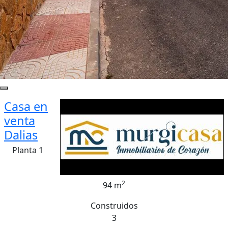
Casa en
venta
Dalias
Planta 1
2
94 m
Construidos
3