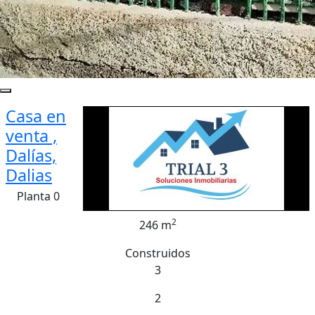
Casa en
venta ,
Dalías,
Dalias
Planta 0
2
246 m
Construidos
3
2