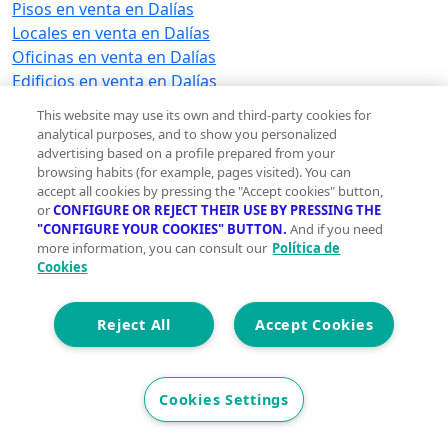
Pisos en venta en Dalías
Locales en venta en Dalías
Oficinas en venta en Dalías
Edificios en venta en Dalías
Terrenos en venta en Dalías
This website may use its own and third-party cookies for
Naves industriales en venta en Dalías
analytical purposes, and to show you personalized
Garajes en venta en Dalías
advertising based on a profile prepared from your
browsing habits (for example, pages visited). You can
Hoteles en venta en Dalías
accept all cookies by pressing the "Accept cookies" button,
Trasteros en venta en Dalías
or
CONFIGURE OR REJECT THEIR USE BY PRESSING THE
Viviendas en venta en Dalías
"CONFIGURE YOUR COOKIES" BUTTON.
And if you need
more information, you can consult our
Política de
Cookies
Casas en alquiler en Dalías
Casas en alquiler en Dalías
Reject All
Accept Cookies
Ver otras inmobiliarias en Dalías
Ver otras inmobiliarias en Dalías
Cookies Settings