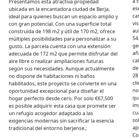
a 
Presentamos esta atractiva propiedad
es
ubicada en la encantadora ciudad de Berja,
ca
ideal para quienes buscan un espacio amplio y
vi
con gran potencial. Con una superficie total
au
construida de 198 m2 y útil de 170 m2, ofrece
54
múltiples posibilidades para personalizar a su
ge
gusto. La parcela cuenta con una extensión
añ
adecuada de 172 m2 que permite disfrutar del
ca
aire libre o realizar ampliaciones futuras
de
según sus necesidades. Aunque actualmente
28
no dispone de habitaciones ni baños
cl
habilitados, este proyecto se convierte en una
no
oportunidad excepcional para diseñar el
qu
hogar perfecto desde cero. Por solo €67,500
im
es posible adquirir esta casa que promete ser
cu
un refugio acogedor adaptado a las
so
exigencias modernas sin sacrificar la esencia
ap
tradicional del entorno berjense.;
Co