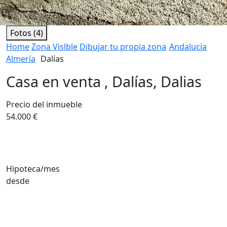
Fotos (4)
Home
Zona Vislble
Dibujar tu propia zona
Andalucía
Almería
Dalías
Casa en venta , Dalías, Dalias
Precio del inmueble
54.000 €
Hipoteca/mes
desde