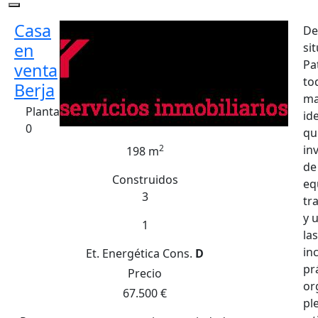
Casa
De
en
si
Pa
venta
to
Berja
ma
Planta
id
0
qu
2
in
198 m
de
Construidos
eq
3
tr
y 
1
la
in
Et. Energética
Cons.
D
pr
Precio
or
67.500 €
pl