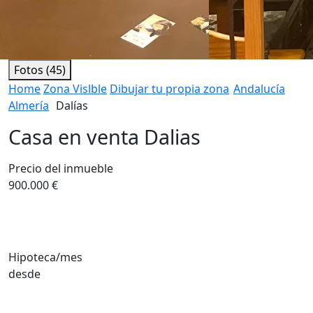
Fotos (45)
Home
Zona Vislble
Dibujar tu propia zona
Andalucía
Almería
Dalías
Casa en venta Dalias
Precio del inmueble
900.000 €
Hipoteca/mes
desde