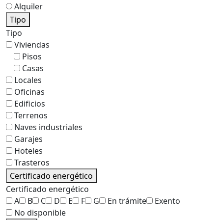
Alquiler
Tipo
Tipo
Viviendas
Pisos
Casas
Locales
Oficinas
Edificios
Terrenos
Naves industriales
Garajes
Hoteles
Trasteros
Certificado energético
Certificado energético
A
B
C
D
E
F
G
En trámite
Exento
No disponible