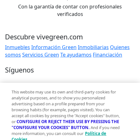
Con la garantía de contar con profesionales
verificados
Descubre vivegreen.com
Inmuebles
Información Green
Inmobiliarias
Quienes
somos
Servicios Green
Te ayudamos
Financiación
Síguenos
Contacto
This website may use its own and third-party cookies for
hola@vivegreen.com
analytical purposes, and to show you personalized
advertising based on a profile prepared from your
browsing habits (for example, pages visited). You can
accept all cookies by pressing the "Accept cookies" button,
or
CONFIGURE OR REJECT THEIR USE BY PRESSING THE
"CONFIGURE YOUR COOKIES" BUTTON.
And if you need
more information, you can consult our
Política de
Aviso Legal
Cookies