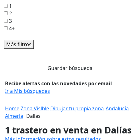
1
2
3
4+
Más filtros
Guardar búsqueda
Recibe alertas con las novedades por email
Ir a Mis búsquedas
Home
Zona Vislble
Dibujar tu propia zona
Andalucía
Almería
Dalías
1 trastero en venta en Dalías
Más información sobre estos resultados