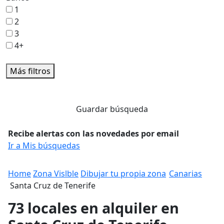
1
2
3
4+
Más filtros
Guardar búsqueda
Recibe alertas con las novedades por email
Ir a Mis búsquedas
Home
Zona Vislble
Dibujar tu propia zona
Canarias
Santa Cruz de Tenerife
73 locales en alquiler en