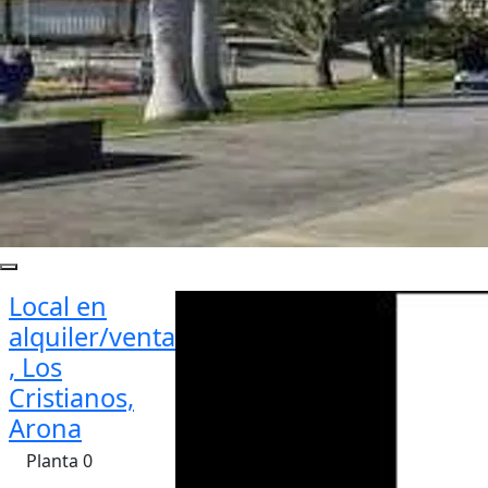
Local en
alquiler/venta
, Los
Cristianos,
Arona
Planta 0