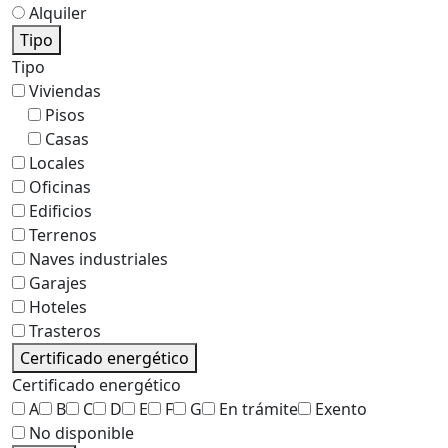
Alquiler
Tipo
Tipo
Viviendas
Pisos
Casas
Locales
Oficinas
Edificios
Terrenos
Naves industriales
Garajes
Hoteles
Trasteros
Certificado energético
Certificado energético
A
B
C
D
E
F
G
En trámite
Exento
No disponible