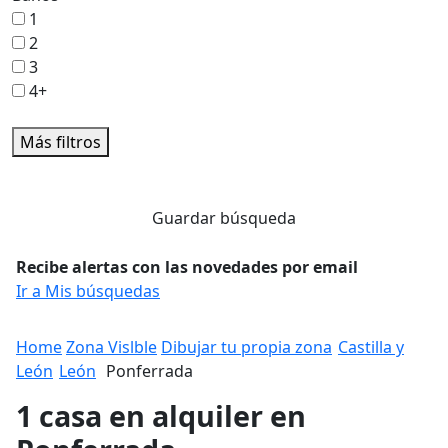
1
2
3
4+
Más filtros
Guardar búsqueda
Recibe alertas con las novedades por email
Ir a Mis búsquedas
Home
Zona Vislble
Dibujar tu propia zona
Castilla y
León
León
Ponferrada
1 casa en alquiler en