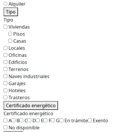
Alquiler
Tipo
Tipo
Viviendas
Pisos
Casas
Locales
Oficinas
Edificios
Terrenos
Naves industriales
Garajes
Hoteles
Trasteros
Certificado energético
Certificado energético
A
B
C
D
E
F
G
En trámite
Exento
No disponible