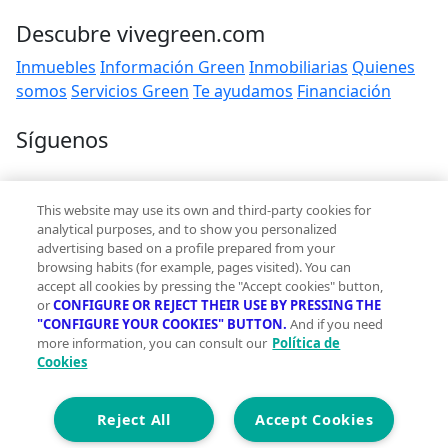
Descubre vivegreen.com
Inmuebles
Información Green
Inmobiliarias
Quienes
somos
Servicios Green
Te ayudamos
Financiación
Síguenos
Contacto
This website may use its own and third-party cookies for
hola@vivegreen.com
analytical purposes, and to show you personalized
advertising based on a profile prepared from your
browsing habits (for example, pages visited). You can
accept all cookies by pressing the "Accept cookies" button,
or
CONFIGURE OR REJECT THEIR USE BY PRESSING THE
"CONFIGURE YOUR COOKIES" BUTTON.
And if you need
more information, you can consult our
Política de
Aviso Legal
Cookies
Condiciones de uso
Politica de privacidad
Política de cookies
Reject All
Accept Cookies
Accesibilidad